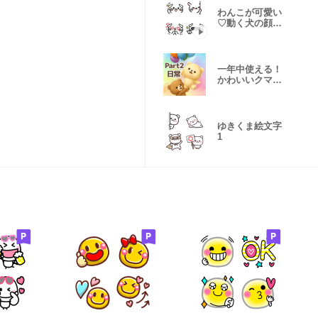
わんこが可愛い
♡動く犬の顔文
字絵文字3
一年中使える！
かわいいクマの
ぬいぐるみ２
ゆきくま絵文字
1