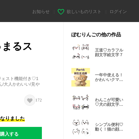
お知らせ
|
欲しいものリスト
|
ログイン
ぽむりんごの他の作品
ゅまるス
王道♡カラフル
顔文字絵文字７
一年中使える！
ェスト機能付き♡1
かわいいクマの
/大人かわいい/見や
ぬいぐるみ６
わんこが可愛い
172
♡犬の顔文字絵
文字3
になりました
シンプル便利♡
動く！猫の顔文
購入する
字 ８