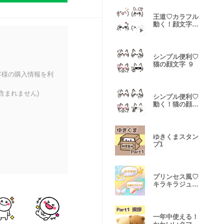
王道♡カラフル
動く！顔文字絵
文字7
シンプル便利♡
猫の顔文字 ９
客様の購入情報を利
含まれません)
シンプル便利♡
動く！猫の顔文
字 ９
ゆきくまスタン
プ1
プリンセス風♡
キラキラジュエ
リースタンプ
一年中使える！