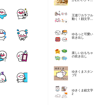
かわいいクマの
ぬいぐるみ１
王道♡カラフル
動く！顔文字絵
文字6
ゆるっと可愛い
吹き出し
楽しいおもちゃ
の吹き出し
ゆきくまスタン
プ2
ゆきくま絵文字
2