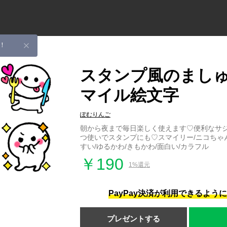
！
スタンプ風のまし
マイル絵文字
ぽむりんご
朝から夜まで毎日楽しく使えます♡便利なサジ
つ使いでスタンプにも♡スマイリー/ニコちゃん
すい/ゆるかわ/きもかわ/面白い/カラフル
￥190
1%還元
PayPay決済が利用できるよう
プレゼントする