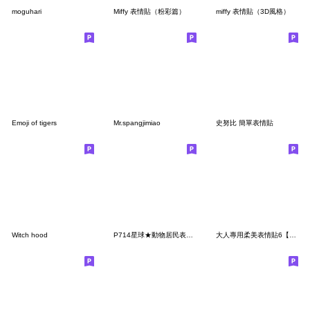
moguhari
Miffy 表情貼（粉彩篇）
miffy 表情貼（3D風格）
Emoji of tigers
Mr.spangjimiao
史努比 簡單表情貼
Witch hood
P714星球★動物居民表情貼-1
大人專用柔美表情貼6【新年貼圖】