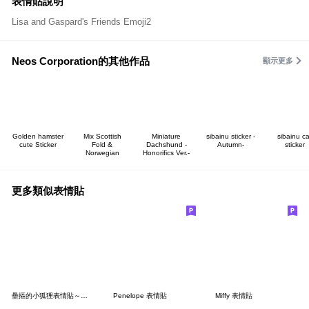
表情貼說明
Lisa and Gaspard's Friends Emoji2
Neos Corporation的其他作品
顯示更多
Golden hamster
Mix Scottish
Miniature
sibainu sticker -
sibainu ca
cute Sticker
Fold &
Dachshund -
Autumn-
sticker
Norwegian
Honorifics Ver.-
更多類似表情貼
壘摳的小狐狸表情貼～旅行去
Penelope 表情貼
Miffy 表情貼