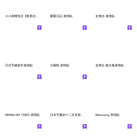
小小刺蝟先生【軟萌北歐風】
暖暖日記 表情貼
史努比 表情貼
日式手繪賀年表情貼
大眼蛙 表情貼
史努比 復古風表情貼
MINNA NO TĀBŌ 表情貼
日本可愛的十二生肖新年表情符號
Mamuang 表情貼