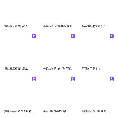
重點提示標籤貼紙7
手帳/筆記/行事曆/記事本/自用備註標籤貼
項目重點符號標記2
重點提示標籤貼紙11
一起出遊吧♪旅行常用單詞 文字表情貼
可愛的不得了！
實用手繪可愛表情貼 粉紅色篇
手寫日曆/數字/文字
淡淡的可愛日曆月曆文字貼