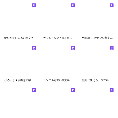
使いやすいまるい絵文字
カジュアルな＊吹き出し＊カラフル
♥面白い～かわいい顔文字♥シンプル顔文字
ゆるっと★手書き文字【よく使う言葉編】
シンプル可愛い顔文字
語尾に使えるカラフル絵文字