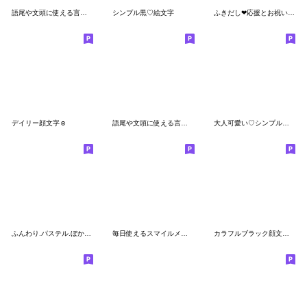
語尾や文頭に使える言葉の絵文字☆3
シンプル黒♡絵文字
ふきだし❤応援とお祝い❤にこまる絵文字⑨
デイリー顔文字☺︎
語尾や文頭に使える言葉の絵文字
大人可愛い♡シンプル絵文字【繋げて使う】
ふんわり.パステル.ぼかし絵文字
毎日使えるスマイルメッセージ
カラフルブラック顔文字♡絵文字