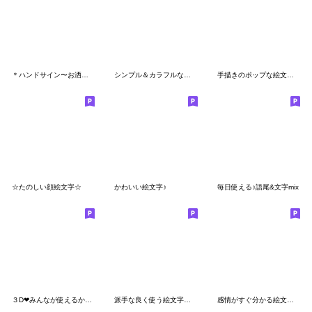
＊ハンドサイン〜お洒落カラフル〜
シンプル＆カラフルな吹き出しの絵文字
手描きのポップな絵文字【CMYK】
☆たのしい顔絵文字☆
かわいい絵文字♪
毎日使える♪語尾&文字mix
３D❤みんなが使えるかわいい顔と立体水彩色
派手な良く使う絵文字パステルカラー
感情がすぐ分かる絵文字☆