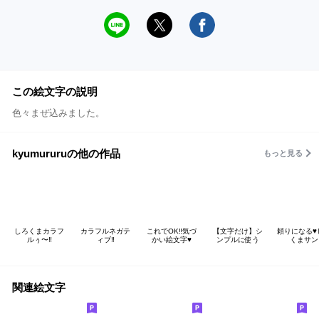
この絵文字の説明
色々まぜ込みました。
kyumururuの他の作品
もっと見る
しろくまカラフ
カラフルネガテ
これでOK‼️気づ
【文字だけ】シ
頼りになる♥
ルぅ〜‼️
ィブ‼️
かい絵文字♥️
ンプルに使う
くまサン
関連絵文字