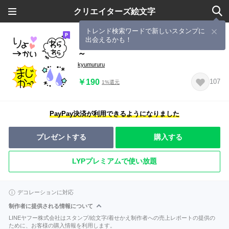
クリエイターズ絵文字
トレンド検索ワードで新しいスタンプに
出会えるかも！
まぜまぜパック ～使える、まぜっパ
～
kyumururu
￥190
107
1%還元
PayPay決済が利用できるようになりました
プレゼントする
購入する
LYPプレミアムで使い放題
デコレーションに対応
制作者に提供される情報について
LINEヤフー株式会社はスタンプ/絵文字/着せかえ制作者への売上レポートの提供の
ために、お客様の購入情報を利用します。