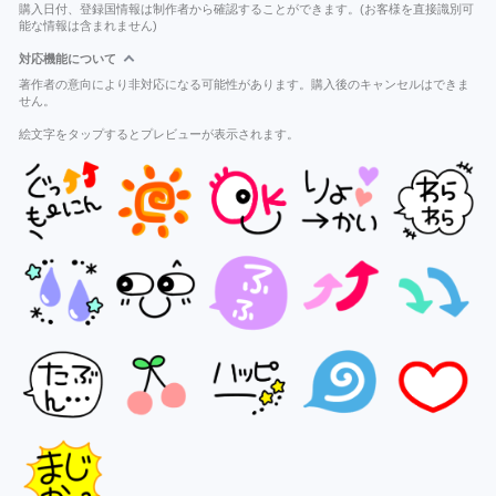
購入日付、登録国情報は制作者から確認することができます。(お客様を直接識別可
能な情報は含まれません)
対応機能について
著作者の意向により非対応になる可能性があります。購入後のキャンセルはできま
せん。
絵文字をタップするとプレビューが表示されます。