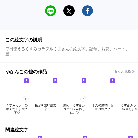
この絵文字の説明
毎日使えるくすみカラフルくまさんの絵文字。記号、お花、ハート、
星。
ゆかんこの他の作品
もっと見る
くすみカラーの
色が可愛い絵文
動く！くすみカ
干支の動物♡お
くすみカラ
動くだるま絵文
字
ラーのふんわり
正月絵文字
線画くまさ
字♡
ねこ♡
関連絵文字