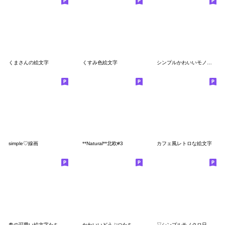
くまさんの絵文字
くすみ色絵文字
シンプルかわいいモノクロ絵文字
simple♡線画
**Natural**北欧#3
カフェ風レトロな絵文字
春の可愛い絵文字たち
かわいいどうぶつたち
▽シンプルモノクロ日常使い▲