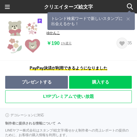
クリエイターズ絵文字
トレンド検索ワードで新しいスタンプに
出会えるかも！
くすみカラフルくまさん②
ゆかんこ
￥190
35
1%還元
PayPay決済が利用できるようになりました
プレゼントする
購入する
LYPプレミアムで使い放題
デコレーションに対応
制作者に提供される情報について
LINEヤフー株式会社はスタンプ/絵文字/着せかえ制作者への売上レポートの提供の
ために、お客様の購入情報を利用します。