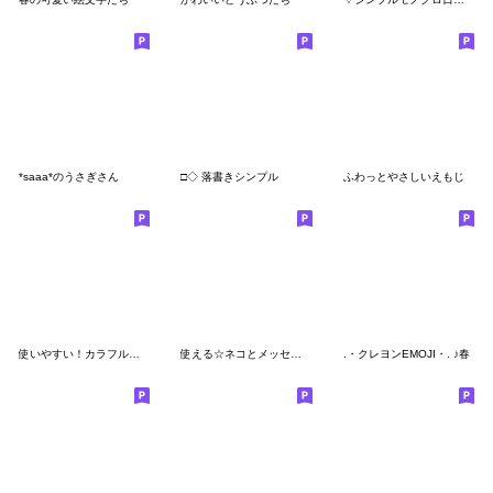
*saaa*のうさぎさん
□◇ 落書きシンプル
ふわっとやさしいえもじ
使いやすい！カラフルな手書きの絵文字2
使える☆ネコとメッセージ絵文字
.・クレヨンEMOJI・. ♪春