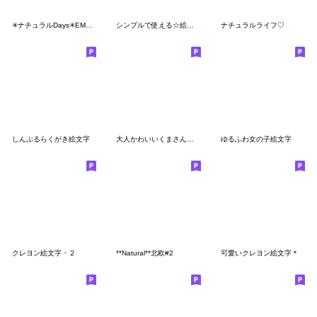
✳︎ナチュラルDays✳︎EMOJI#2
シンプルで使える☆絵文字2
ナチュラルライフ♡
しんぷるらくがき絵文字
大人かわいいくまさん絵文字
ゆるふわ女の子絵文字
クレヨン絵文字・２
**Natural**北欧#2
可愛いクレヨン絵文字＊