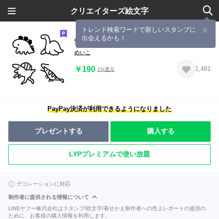
クリエイターズ絵文字
トレンド検索ワードで新しいスタンプに
出会えるかも！
世界のいきものだね
めいこ
￥190
1,481
1%還元
PayPay決済が利用できるようになりました
プレゼントする
購入する
LYPプレミアムで使い放題
デコレーションに対応
制作者に提供される情報について
LINEヤフー株式会社はスタンプ/絵文字/着せかえ制作者への売上レポートの提供の
ために、お客様の購入情報を利用します。