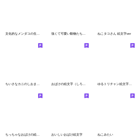
文化的なメンダコの生活の絵文字
強くて可愛い動物たちの絵文字
ねこタコさん 絵文字ver
ちいさなカニのしおまねきたちの絵文字
おばけの絵文字（しろい）
ゆるトリチャン絵文字だよ
ちっちゃなおばけの絵文字（くすみカラー）
おいしいおばけ絵文字
ねこみたい