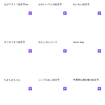
えびフライ！絵文字ver
かわいいワニの絵文字
わいわい絵文字
キツネイモリ絵文字
わたしのにゃー２
mono day
ちまちまちゃん
シンプルねこ絵文字
半透明な微生物の絵文字