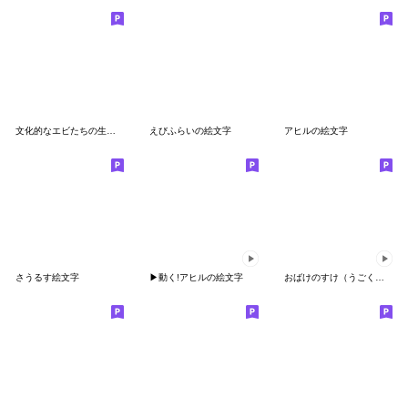
文化的なエビたちの生活の絵文字
えびふらいの絵文字
アヒルの絵文字
さうるす絵文字
▶︎動く!アヒルの絵文字
おばけのすけ（うごく絵文字）