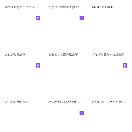
巷で有名なカモノハシ(絵文字)
たかぷーの絵文字(女の子バージョン)
KOTOHA EMOJI
おにぎり絵文字
まるとしっぽの絵文字
ゴキゲン赤ちゃん絵文字
むっちり赤ちゃん
パンが大好きな人のための絵文字
ひつじのモフボさん 絵文字