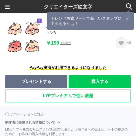
クリエイターズ絵文字
トレンド検索ワードで新しいスタンプに
出会えるかも！
ムチプニちびたろ絵文字
ちひろ
￥190
56
1%還元
PayPay決済が利用できるようになりました
プレゼントする
購入する
LYPプレミアムで使い放題
デコレーションに対応
制作者に提供される情報について
LINEヤフー株式会社はスタンプ/絵文字/着せかえ制作者への売上レポートの提供の
ために、お客様の購入情報を利用します。