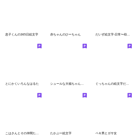
息子くんの365日絵文字
赤ちゃんのひーちゃん
だいず絵文字-日常〜幼稚園保育園も
とにかくいろんなはるた
シュールな大福ちゃん絵文字パート1
ぐっちゃんの絵文字だもん
こはさんとその仲間たち絵文字
たかぷー絵文字
ペキ男とガサ女