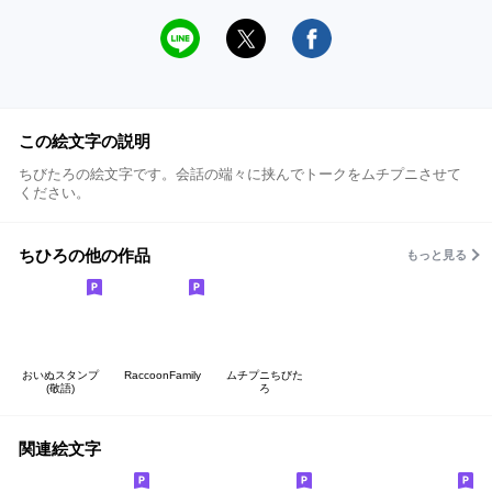
この絵文字の説明
ちびたろの絵文字です。会話の端々に挟んでトークをムチプニさせて
ください。
ちひろの他の作品
もっと見る
おいぬスタンプ
RaccoonFamily
ムチプニちびた
(敬語)
ろ
関連絵文字