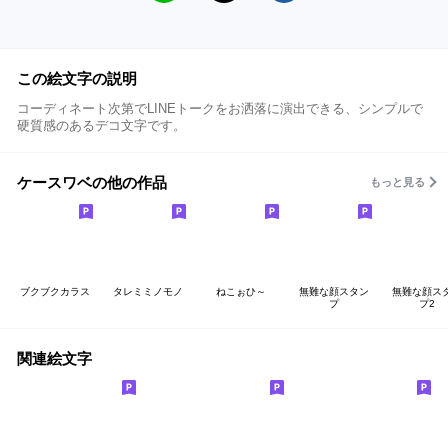
この絵文字の説明
コーディネート次第でLINEトークをお洒落に演出できる、シンプルで
硬質感のあるデコ文字です。
ケースワベの他の作品
もっと見る
ブクブクカラス
タレミミノモノ
ねこぉひ～
無難な顔スタン
無難な顔ス
プ
プ2
関連絵文字