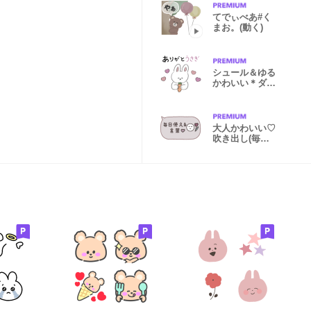
てでぃべあ#く
まお。(動く)
シュール＆ゆる
かわいい＊ダジ
ャレ
大人かわいい♡
吹き出し(毎日
使える言葉)