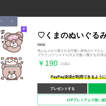
！
♡くまのぬいぐる
meow
色んな人から愛される可愛い茶色のクマさん
ブラウン/クリスマス/大人可愛い/繋がる/日常
￥190
1%還元
PayPay決済が利用できるよう
プレゼントする
LYPプレミアムで使い放