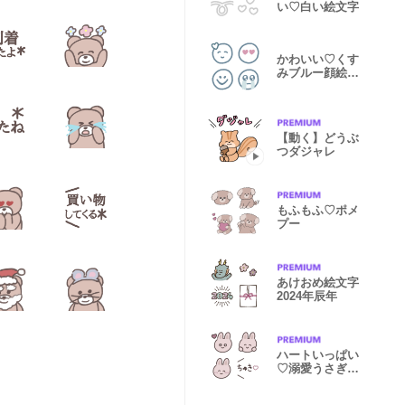
い♡白い絵文字
かわいい♡くす
みブルー顔絵文
字
【動く】どうぶ
つダジャレ
もふもふ♡ポメ
プー
あけおめ絵文字
2024年辰年
ハートいっぱい
♡溺愛うさぎの
絵文字