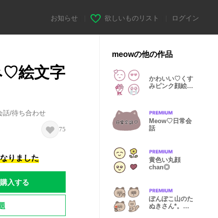
お知らせ
|
欲しいものリスト
|
ログイン
meowの他の作品
み♡絵文字
かわいい♡くす
みピンク顔絵文
字
。
会話/待ち合わせ
Meow♡日常会
話
75
になりました
黄色い丸顔
chan◎
購入する
ぽんぽこ山のた
題
ぬきさん*。絵
文字