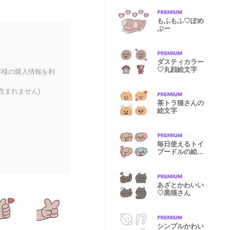
もふもふ♡ぽめ
ぷー
ダスティカラー
♡丸顔絵文字
客様の購入情報を利
含まれません)
茶トラ猫さんの
絵文字
毎日使えるトイ
プードルの絵文
字
あざとかわいい
♡黒猫さん
シンプルかわい