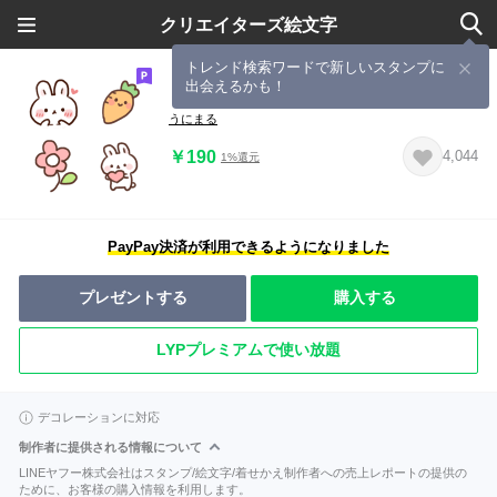
クリエイターズ絵文字
トレンド検索ワードで新しいスタンプに
出会えるかも！
もちうさちゃん
うにまる
￥190
4,044
1%還元
PayPay決済が利用できるようになりました
プレゼントする
購入する
LYPプレミアムで使い放題
デコレーションに対応
制作者に提供される情報について
LINEヤフー株式会社はスタンプ/絵文字/着せかえ制作者への売上レポートの提供の
ために、お客様の購入情報を利用します。