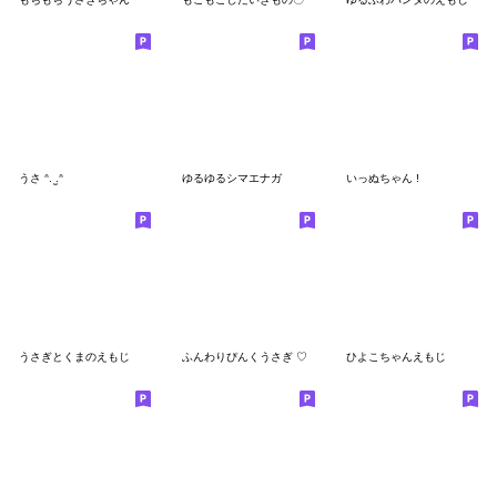
うさ ᐢ. ̫.ᐢ
ゆるゆるシマエナガ
いっぬちゃん !
うさぎとくまのえもじ
ふんわりぴんくうさぎ ♡
ひよこちゃんえもじ