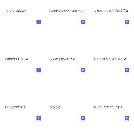
もちもちぱんだ
ふわモフないきものたち
しろねこちゃん♡絵文字2
おばけのえもじ2
らくがきぱんだ＊2
おてんばうさぎちゃん 2
わんぽの絵文字
もちうさ
笑ったり泣いたりするもちねこ絵文字