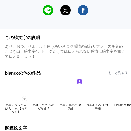
この絵文字の説明
あり、おつ、りょ、よく使うあいさつや感情の流行りフレーズを集め
た吹き出し絵文字4。トークだけでは伝えられない感情は絵文字を添え
て伝えましょう！
biancoの他の作品
もっと見る
気軽にダックス
気軽にパグ お友
気軽に黒パグ 夏
気軽にパグ お仕
Figure of fa
(クリーム)【カス
だち編 2
季編
事編
タム】
関連絵文字