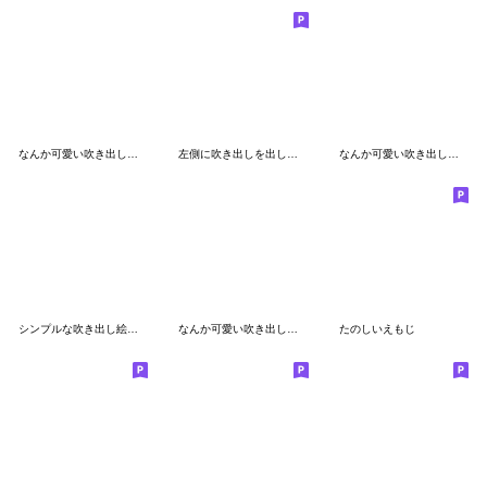
なんか可愛い吹き出し絵文字(お誘い)
左側に吹き出しを出してみました♡【敬語】
なんか可愛い吹き出し絵文字(病気2)
シンプルな吹き出し絵文字(病気)
なんか可愛い吹き出し絵文字(文頭2)
たのしいえもじ