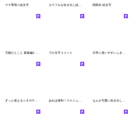
ママ専用☆絵文字
カラフルな吹き出し絵文字【デカ文字】
関西弁 絵文字
万能ひとこと 家族編2 吹き出し 絵文字
でか文字コメント
日常に使いやすいふきだし絵文字 2
ずっと使える☆ネガティブなふきだし
あれば便利！スケジュール絵文字
なんか可愛い吹き出し絵文字(病気1)