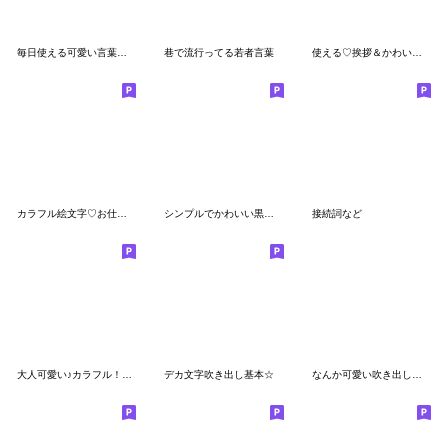
毎日使える可愛い言葉絵文字
巷で流行ってる若者言葉
使える♡挨拶＆かわいい絵文字 ～日常編～
カラフル絵文字♡お仕事編
シンプルでかわいい黒文字(19)
接続詞など
大人可愛い♪カラフル！文字多めの絵文字
デカ文字吹き出し基本☆
なんか可愛い吹き出し絵文字(+α)