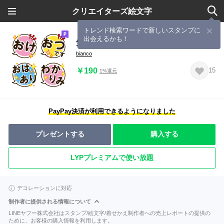
クリエイターズ絵文字
トレンド検索ワードで新しいスタンプに
出会えるかも！
気軽に吹き出し 絵文字4
bianco
￥190
15
1%還元
PayPay決済が利用できるようになりました
プレゼントする
購入する
LYPプレミアムで使い放題
デコレーションに対応
制作者に提供される情報について
LINEヤフー株式会社はスタンプ/絵文字/着せかえ制作者への売上レポートの提供の
ために、お客様の購入情報を利用します。