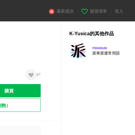
最新資訊
|
願望清單
|
登入
K-Yusica的其他作品
派車派遣常用語
47
購買
到飽）