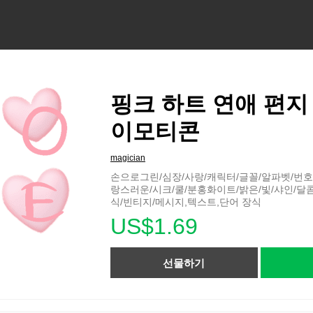
핑크 하트 연애 편지
이모티콘
magician
손으로그린/심장/사랑/캐릭터/글꼴/알파벳/번호
랑스러운/시크/쿨/분홍화이트/밝은/빛/샤인/달
식/빈티지/메시지,텍스트,단어 장식
US$1.69
선물하기