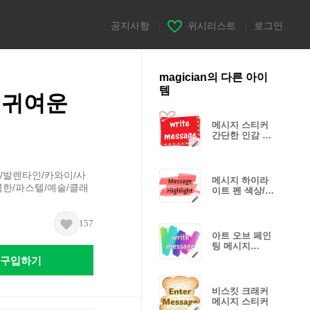
공지사항
|
위시리스트
|
로그인
magician의 다른 아이
템
 귀여운
메시지 스티커
간단한 인감 스
탬프 (V.4)
/발렌타인/카와이/사
메시지 하이라
콤한/파스텔/예술/클래
이트 펜 색상/
메시지 스티커
157
아트 오브 페인
팅 메시지
Revised
구입하기
Version
비스킷 크래커
메시지 스티커