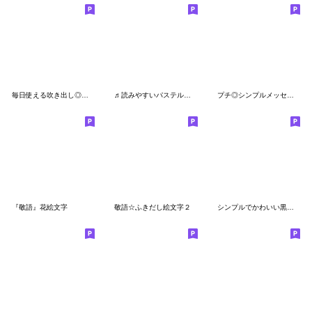
毎日使える吹き出し◎くすみカラー
♬読みやすいパステル敬語♬
プチ◎シンプルメッセージ絵文字(1)
『敬語』花絵文字
敬語☆ふきだし絵文字２
シンプルでかわいい黒文字(6)〜敬語〜