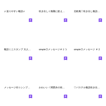
♬送りやすい敬語♬
吹き出し☆無難に使える褒める（絵文字）①
北欧風♡吹き出し敬語ミニスタンプ
敬語ミニスタンプ 大人かわいいお花 絵文字
simple◎メッセージ＃１つ
simple◎メッセージ ＃２
メッセージ付☆シンプル可愛い顔文字絵文字
かわいい！関西弁の吹き出し絵文字♪
♡パステル敬語吹き出し♡