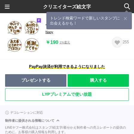
クリエイターズ絵文字
トレンド検索ワードで新しいスタンプに
出会えるかも！
ずっと使える☆大人の敬語ふきだし
Naoy
￥190
255
1%還元
PayPay決済が利用できるようになりました
プレゼントする
購入する
LYPプレミアムで使い放題
デコレーションに対応
制作者に提供される情報について
LINEヤフー株式会社はスタンプ/絵文字/着せかえ制作者への売上レポートの提供の
ために、お客様の購入情報を利用します。