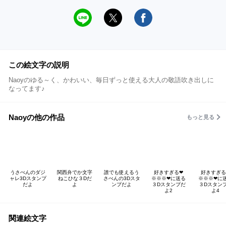
この絵文字の説明
Naoyのゆる～く、かわいい、毎日ずっと使える大人の敬語吹き出しに
なってます♪
Naoyの他の作品
もっと見る
うさぺんのダジ
関西弁でか文字
誰でも使えるう
好きすぎる❤
好きすぎる
ャレ3Dスタンプ
ねこひな３Dだ
さぺんの3Dスタ
※※※❤に送る
※※※❤に
だよ
よ
ンプだよ
３Dスタンプだ
３Dスタン
よ2
よ4
関連絵文字