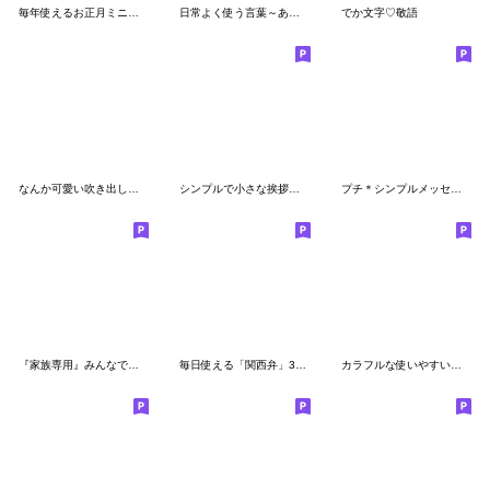
毎年使えるお正月ミニスタンプ絵文字
日常よく使う言葉～あいさつ～
でか文字♡敬語
なんか可愛い吹き出し絵文字(文頭)
シンプルで小さな挨拶用のスタンプ
プチ＊シンプルメッセージ絵文字(1)
『家族専用』みんなで使う吹き出し絵文字
毎日使える「関西弁」3家族の会話・連絡
カラフルな使いやすい☆文字入り絵文字