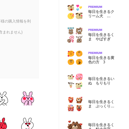
毎日を生きるク
リーム犬
WITH P（ピン
客様の購入情報を利
ク）
含まれません)
毎日を生きるく
ま やばすぎ
毎日を生きる黄
色の方 3
毎日を生きるい
ぬ もりもり
毎日を生きるく
ま ぷっくりつ
やつや
毎日を生きるく