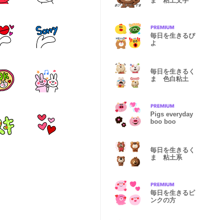
ま 粘土文字
毎日を生きるぴ
よ
毎日を生きるく
ま 色白粘土
Pigs everyday
boo boo
毎日を生きるく
ま 粘土系
毎日を生きるピ
ンクの方