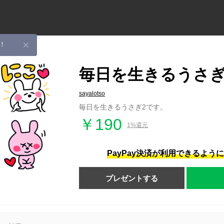
！
毎日を生きるうさぎ
sayalotso
毎日を生きるうさぎ2です。
￥190
1%還元
PayPay決済が利用できるよう
プレゼントする