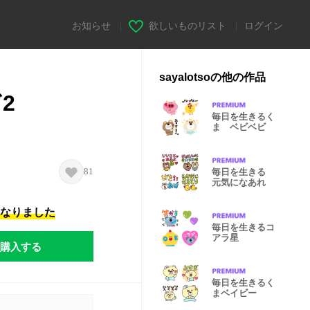
お知らせ
|
欲しいものリスト
|
ログイン
sayalotsoの他の作品
2
毎日を生きるく
ま ベビベビ
81
毎日を生きる
元気になあれ
になりました
毎日を生きるコ
アラ星
購入する
毎日を生きるく
まベイビー