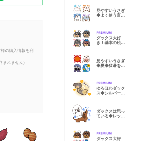
見やすいうさぎ
◆よく使う言葉
入り絵文字
ダックス大好
き！基本の絵文
字◆シルバー
客様の購入情報を利
見やすいうさぎ
含まれません)
◆夏◆猛暑を乗
り切る絵文字
ゆるほわダック
ス◆シルバー◆
日常会話
ダックスは思っ
ている◆レッド
◆基本の挨拶
ダックス大好