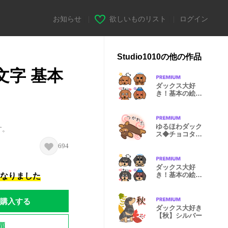
お知らせ
|
欲しいものリスト
|
ログイン
Studio1010の他の作品
絵文字 基本
ダックス大好
き！基本の絵文
字◆レッド
ゆるほわダック
す。
ス◆チョコタン
◆日常会話
694
ダックス大好
き！基本の絵文
になりました
字◆黒タン
購入する
ダックス大好き
【秋】シルバー
題