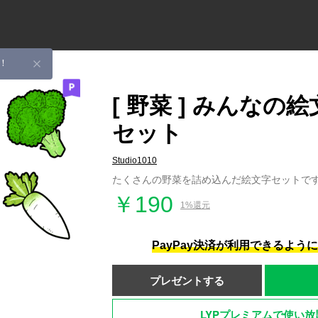
！
[ 野菜 ] みんなの
セット
Studio1010
たくさんの野菜を詰め込んだ絵文字セットで
￥190
1%還元
PayPay決済が利用できるよう
プレゼントする
LYPプレミアムで使い放