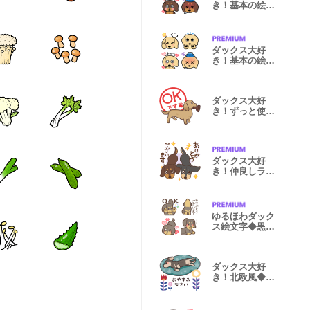
き！基本の絵文
字◆チョコタン
ダックス大好
き！基本の絵文
字◆クリーム
ダックス大好
き！ずっと使え
る敬語&丁寧語
ダックス大好
き！仲良しラブ
ラブつめあわせ
ゆるほわダック
ス絵文字◆黒タ
ン
ダックス大好
き！北欧風◆黒
タン ソリッド