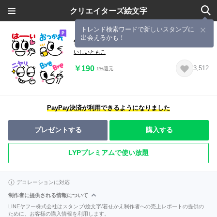
クリエイターズ絵文字
トレンド検索ワードで新しいスタンプに
出会えるかも！
使いやすい♡大人の毎日使える絵文字
いしいともこ
￥190
3,512
1%還元
PayPay決済が利用できるようになりました
プレゼントする
購入する
LYPプレミアムで使い放題
デコレーションに対応
制作者に提供される情報について
LINEヤフー株式会社はスタンプ/絵文字/着せかえ制作者への売上レポートの提供の
ために、お客様の購入情報を利用します。