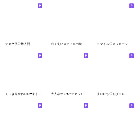
デカ文字♡棒人間
白く丸いスマイルの絵文字
スマイル♡メッセージ
くっきりかわいい♥すまいる絵文字④
大人ネオン♥ハデカワ♪スマイル絵文字
まいにち♡ちびマロ