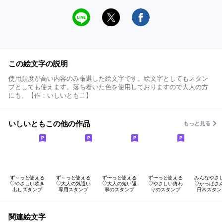
この絵文字の説明
使用頻度が高い内容のみ厳選した絵文字です。絵文字としてもスタン
プとしても使えます。落ち着いた色を使用しておりますので大人の方
にも。【作：いしいともこ】
いしいともこの他の作品
もっと見る
ず～っと使える
ず～っと使える
ず〜っと使える
ず〜っと使える
みんなやさ
♡やさしい吹き
♡大人の気遣い
♡大人の短い返
♡やさしい終わ
♡かっぱさ
出しスタンプ
専用スタンプ
事のスタンプ
りのスタンプ
日常スタン
関連絵文字