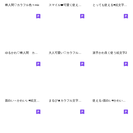
棒人間♡カラフル色々mix
スマイル❤️可愛く使える絵文字セット❤
とっても使える♥絵文字バラエティパック
ゆるかわ♡棒人間 カラフルネオンmix
大人可愛い♡カラフルネオン
派手かわ良く使う絵文字2
面白い～かわいい♥絵文字&顔文字♥文字付
まるぴ★カラフル文字入り
使える♪面白い♥かわいい♥ 絵文字&顔文字