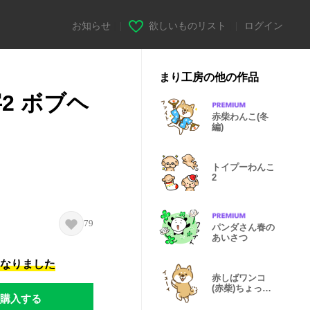
お知らせ
|
欲しいものリスト
|
ログイン
まり工房の他の作品
2 ボブヘ
赤柴わんこ(冬
編)
トイプーわんこ
2
79
パンダさん春の
あいさつ
になりました
赤しばワンコ
(赤柴)ちょっと
購入する
取り込み中編