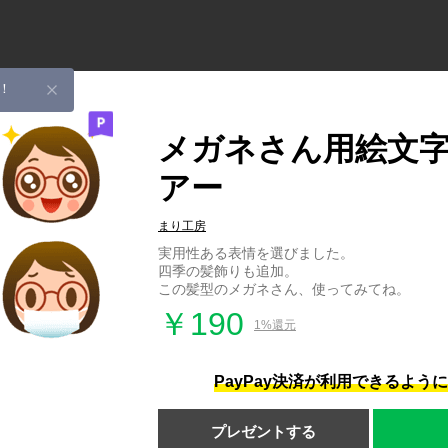
！
メガネさん用絵文字
アー
まり工房
実用性ある表情を選びました。
四季の髪飾りも追加。
この髪型のメガネさん、使ってみてね。
￥190
1%還元
PayPay決済が利用できるよう
プレゼントする