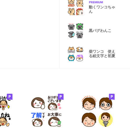
動くワンコちゃ
ん
黒パグわんこ
柴ワンコ 使え
る絵文字と初夏