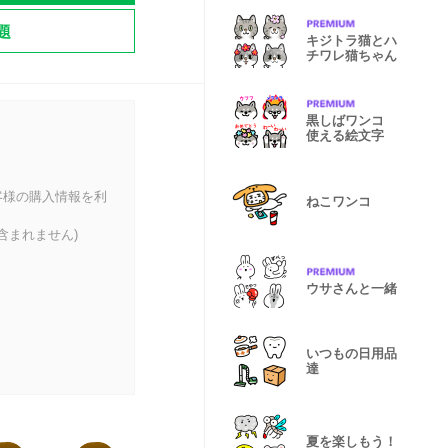
題
キジトラ猫とハ
チワレ猫ちゃん
黒しばワンコ
使える絵文字
客様の購入情報を利
ねこワンコ
含まれません)
ウサさんと一緒
いつもの日用品
達
夏を楽しもう！