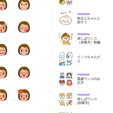
肉まんちゃんと
話そう
赤しばワンコ
（赤柴犬）秋編
インコちゃんだ
よ
黒柴ワンコのお
正月
赤しばワンコ
(赤柴犬)