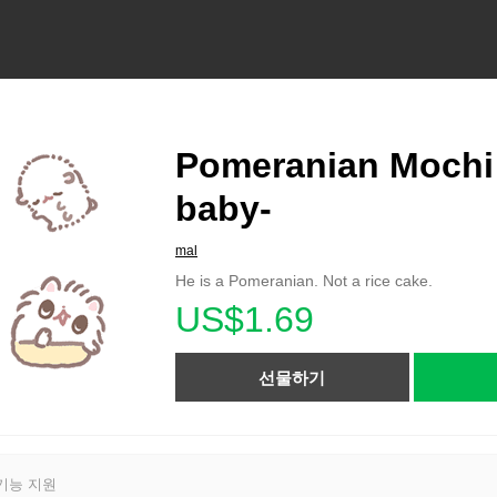
Pomeranian Mochi 
baby-
mal
He is a Pomeranian. Not a rice cake.
US$1.69
선물하기
기능 지원