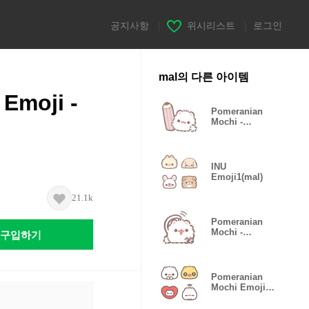
공지사항
|
위시리스트
|
로그인
mal의 다른 아이템
Emoji -
Pomeranian
Mochi -
PHOTO2-
INU
Emoji1(mal)
21.1k
Pomeranian
구입하기
Mochi -
compliment-
Pomeranian
Mochi Emoji -
Vivid-