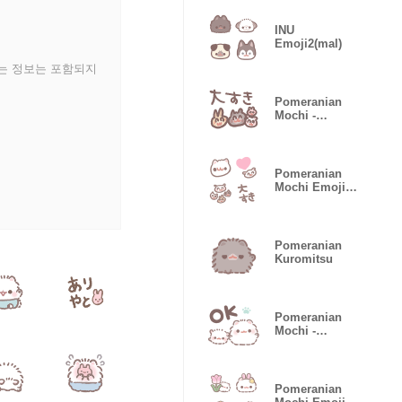
INU
Emoji2(mal)
있는 정보는 포함되지
Pomeranian
Mochi -
doodle-
Pomeranian
Mochi Emoji -
doodle-
Pomeranian
Kuromitsu
Pomeranian
Mochi -
Nuance-
Pomeranian