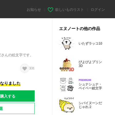
お知らせ
|
欲しいものリスト
|
ログイン
エヌノートの他の作品
２
いたずラッコ10
ばさんの絵文字です。
ぴよぴよプリン
3D
331
になりました
シュナシュナ・
ベイベー絵文字
購入する
シバイヌーンだ
じゃれ２
題