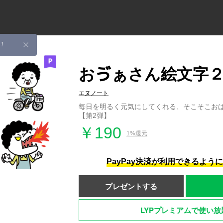
！
おゔぁさん絵文字
エヌノート
毎日を明るく元気にしてくれる、そこそこお
【第2弾】
￥190
1%還元
PayPay決済が利用できるよう
プレゼントする
LYPプレミアムで使い放