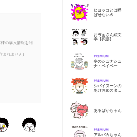
ヒヨッコとは呼
ばせない６
おゔぁさん絵文
字【死語】
客様の購入情報を利
含まれません)
冬のシュナシュ
ナ・ベイベー
シバイヌーンの
あけおめスタン
プ［再販版］
あるばかちゃん
アルバカちゃん