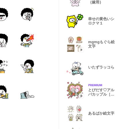
｛嫁用｝
幸せの黄色いシ
ロクマ１
mgmgもぐら絵
文字
いたずラッコら
とびだす♡アル
バカップル［再
販版］
あるばか絵文字