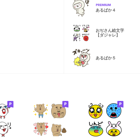
あるばか４
おぢさん絵文字
【ダジャレ】
あるばか５