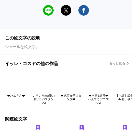
この絵文字の説明
シュールな絵文字。
イッレ・コスヤの他の作品
もっと見る
❤️ハムうさ❤️
いろいろmix脱力
❤️絶望女子スタ
❤️本音&建前❤️
【小堀】武
女子BIGスタン
ンプ❤️
へんてこアニマ
deあいさ
プ2
ル２
関連絵文字