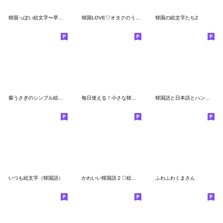
韓国っぽい絵文字〜早く韓国行きたい人へ〜
韓国LOVE♡オタクのうーちゃん♡絵文字
韓国の絵文字たち2
紫うさぎのシンプル絵文字
毎日使える！小さな韓国語スタンプ3
韓国語と日本語とハングル7/デコや絵文字
いつも絵文字（韓国語）
かわいい韓国語２♡絵文字(ふりがな付き)
ふわふわくまさん