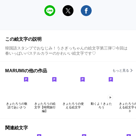
この絵文字の説明
韓国語スタンプでおなじみ！うさぎっちゃんの絵文字第三弾♡今回は
春いっぱいパステルカラーのかわいい絵文字です♡
MARUMIの他の作品
もっと見る
きょたろうの敬
きょたろうの絵
きょたろうの使
動くよ！きょた
きょたろう
語であいさつ
文字【時間旅行
える絵文字
ろう
える絵文字
編】
３
関連絵文字