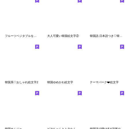
フルーツベジタブルを被ったサランちゃん
大人可愛い韓国絵文字②
韓国語.日本語つき♡韓国っぽい絵文字たち
韓国系♡おしゃれ絵文字2
韓国ゆめかわ絵文字
テーマパーク❤️絵文字
韓国ナムジャ
ピヨちゃんとトラたん
韓国語で呼び名&語尾の絵文字♡ふりがな