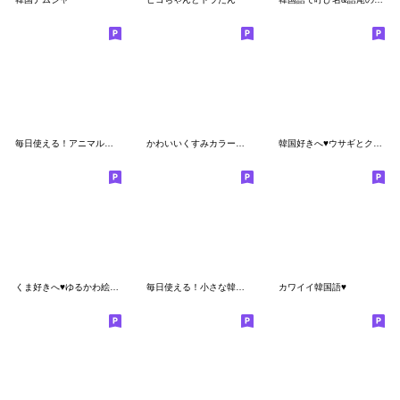
毎日使える！アニマル帽子のサランちゃん②
かわいいくすみカラー◎シンプル絵文字40個
韓国好きへ♥ウサギとクマの韓国料理♥
くま好きへ♥ゆるかわ絵文字♥
毎日使える！小さな韓国語スタンプ４
カワイイ韓国語♥