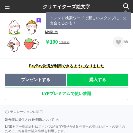
クリエイターズ絵文字
トレンド検索ワードで新しいスタンプに
出会えるかも！
うさぎっちゃん絵文字３♡春いっぱい
MARUMI
￥190
55
1%還元
PayPay決済が利用できるようになりました
プレゼントする
購入する
LYPプレミアムで使い放題
デコレーションに対応
制作者に提供される情報について
LINEヤフー株式会社はスタンプ/絵文字/着せかえ制作者への売上レポートの提供の
ために、お客様の購入情報を利用します。