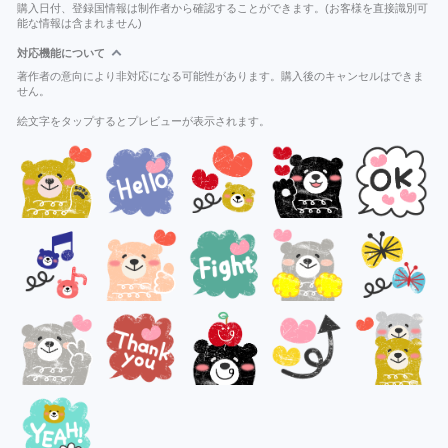
購入日付、登録国情報は制作者から確認することができます。(お客様を直接識別可
能な情報は含まれません)
対応機能について
著作者の意向により非対応になる可能性があります。購入後のキャンセルはできま
せん。
絵文字をタップするとプレビューが表示されます。