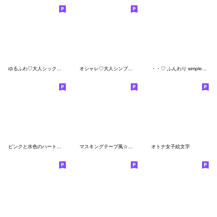
ゆるふわ♡大人シックな絵文字 8
オシャレ♡大人シンプルな絵文字 8
・・♡ ふんわり simple2 ♡・・
ピンクと水色のハートや汗などの絵文字
マスキングテープ風☆柄絵文字
オトナ女子絵文字