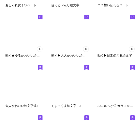
おしゃれ女子♡ハート絵文字
使えるべんり絵文字
＊＊想い伝わるハート♡絵文字＊＊
動く★ゆるかわいい絵文字
動く▶大人かわいい絵文字6
動く▶日常使える絵文字
大人かわいい絵文字達3
くまっくま絵文字 2
ぷにゅっと♡ カラフル絵文字②