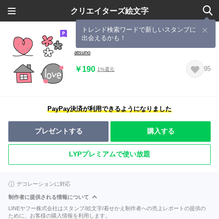
クリエイターズ絵文字
トレンド検索ワードで新しいスタンプに
出会えるかも！
ピンク×グレー×ホワイト絵文字2
atsuno
￥190
95
1%還元
PayPay決済が利用できるようになりました
プレゼントする
購入する
LYPプレミアムで使い放題
デコレーションに対応
制作者に提供される情報について
LINEヤフー株式会社はスタンプ/絵文字/着せかえ制作者への売上レポートの提供の
ために、お客様の購入情報を利用します。