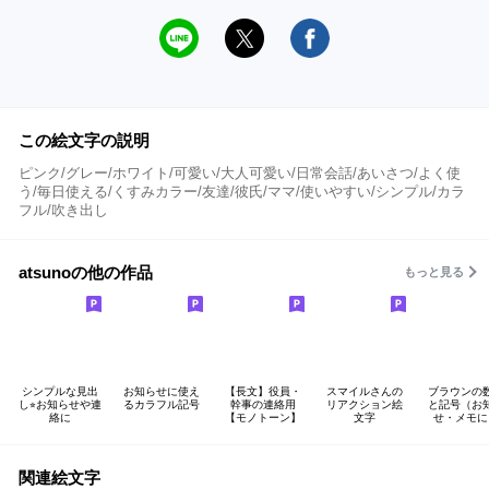
この絵文字の説明
ピンク/グレー/ホワイト/可愛い/大人可愛い/日常会話/あいさつ/よく使
う/毎日使える/くすみカラー/友達/彼氏/ママ/使いやすい/シンプル/カラ
フル/吹き出し
atsunoの他の作品
もっと見る
シンプルな見出
お知らせに使え
【長文】役員・
スマイルさんの
ブラウンの
し⭐︎お知らせや連
るカラフル記号
幹事の連絡用
リアクション絵
と記号（お
絡に
【モノトーン】
文字
せ・メモに
関連絵文字