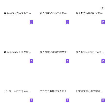
ゆるふわ♡大人キュートな絵文字 11
大人可愛いパステル絵文字
動く▶大人かわいい絵文字5
ゆるふわ★レトロな絵文字 2
大人可愛い季節の絵文字
大人♥️おしゃれカーム可愛いお祝い絵文字
ガーリー♡にこちゃん絵文字
デコデコ装飾♡大人女子
日常絵文字と黒文字絵文字