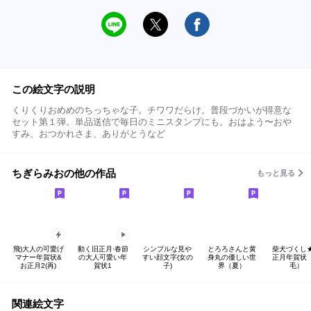
この絵文字の説明
くりくりおめめのちっちゃな子。チワワだらけ。普段づかいが得意な
セット第１弾。単品送信で毎日のミニスタンプにも。おはよう〜おや
すみ、おつかれさま、ありがとうなど
ちぎらみおの他の作品
もっと見る
飛)大人の可愛げ
動く旧正月·春節
シンプルな見や
とろろさんと黄
柴犬づくし
マナー年賀状&
の大人可愛い年
すい顔文字(女の
身丸の優しい世
正月年賀状
お正月2(再)
賀状1
子)
界（夏）
毛）
関連絵文字