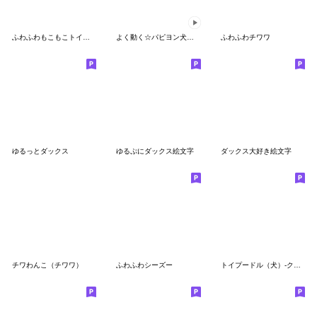
ふわふわもこもこトイプードル 文字入り!
よく動く☆パピヨン犬の絵文字
ふわふわチワワ
ゆるっとダックス
ゆるぷにダックス絵文字
ダックス大好き絵文字
チワわんこ（チワワ）
ふわふわシーズー
トイプードル（犬）-クリーム