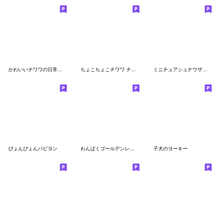
かわいいチワワの日常使える絵文字
ちょこちょこチワワ チョコタン
ミニチュアシュナウザーさん
ぴょんぴょんパピヨン
わんぱくゴールデンレトリバー
子犬のヨーキー