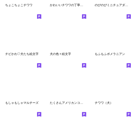
ちょこちょこチワワ
かわいいチワワの丁寧あいさつ絵文字
のびのびミニチュアダックス
チビかわ♡犬たち絵文字
犬の色々絵文字
もふもふポメラニアン
もしゃもしゃマルチーズ
たくさんアメリカンコッカースパニエル
チワワ（犬）