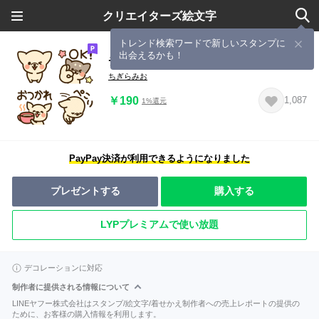
クリエイターズ絵文字
トレンド検索ワードで新しいスタンプに
出会えるかも！
チワワづくし
ちぎらみお
￥190
1,087
1%還元
PayPay決済が利用できるようになりました
プレゼントする
購入する
LYPプレミアムで使い放題
デコレーションに対応
制作者に提供される情報について
LINEヤフー株式会社はスタンプ/絵文字/着せかえ制作者への売上レポートの提供の
ために、お客様の購入情報を利用します。