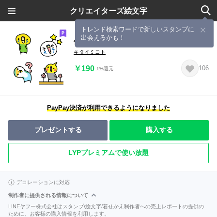
クリエイターズ絵文字
トレンド検索ワードで新しいスタンプに
出会えるかも！
仲良しインコ達の絵文字
キタイミコト
￥190
106
1%還元
PayPay決済が利用できるようになりました
プレゼントする
購入する
LYPプレミアムで使い放題
デコレーションに対応
制作者に提供される情報について
LINEヤフー株式会社はスタンプ/絵文字/着せかえ制作者への売上レポートの提供の
ために、お客様の購入情報を利用します。