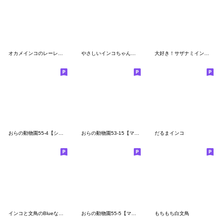
オカメインコのレーレさん 絵文字
やさしいインコちゃんずの絵文字
大好き！サザナミインコ絵文字
おらの動物園55-4【シロハラインコ3】
おらの動物園53-15【マメルリハ3】
だるまインコ
インコと文鳥のBlueな絵文字
おらの動物園55-5【マメルリハ4】
もちもち白文鳥