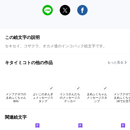
この絵文字の説明
セキセイ、コザクラ、オカメ達のインコパック絵文字です。
キタイミコトの他の作品
もっと見る
メンフクロウの
よいこのきんぎ
インコさんたち
まめふくちゃん
メンフクロ
まめふくちゃん
ょメッセージス
のメッセージス
メッセージスタ
まめふくち
BIG
タンプ
テッカー
ンプ
18でか文
関連絵文字