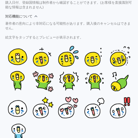
購入日付、登録国情報は制作者から確認することができます。(お客様を直接識別可
能な情報は含まれません)
対応機能について
著作者の意向により非対応になる可能性があります。購入後のキャンセルはできま
せん。
絵文字をタップするとプレビューが表示されます。