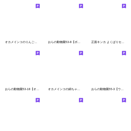
オカメインコのりんごちゃんの絵文字です
おらの動物園53-8【ボタンインコ1】
正面キンカ よくばりセット
おらの動物園53-18【オキナインコ1】
オカメインコの絹ちゃん 基本の絵文字
おらの動物園55-3【ウロコインコ2】