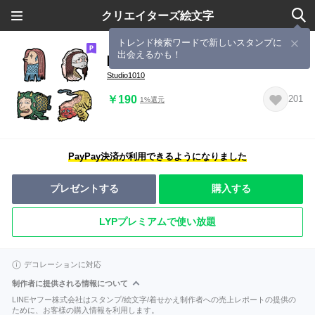
クリエイターズ絵文字
トレンド検索ワードで新しいスタンプに
出会えるかも！
[ 妖怪 ] みんなの絵文字 基本セット
Studio1010
￥190
201
1%還元
PayPay決済が利用できるようになりました
プレゼントする
購入する
LYPプレミアムで使い放題
デコレーションに対応
制作者に提供される情報について
LINEヤフー株式会社はスタンプ/絵文字/着せかえ制作者への売上レポートの提供の
ために、お客様の購入情報を利用します。