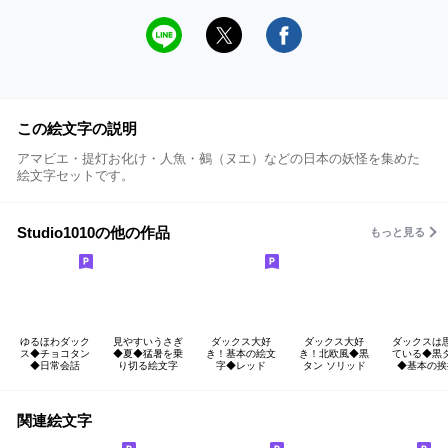
この絵文字の説明
アマビエ・提灯お化け・人魚・鵺（ヌエ）などの日本の妖怪を集めた
絵文字セットです。
Studio1010の他の作品
もっと見る
ゆるほわダック
見やすいうさぎ
ダックス大好
ダックス大好
ダックスは
ス◆チョコタン
◆夏◆猛暑を乗
き！基本の絵文
き！北欧風◆黒
ている◆黒
◆日常会話
り切る絵文字
字◆レッド
タン ソリッド
◆基本の挨
関連絵文字