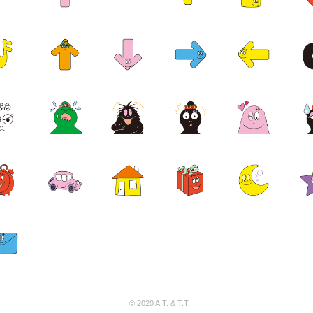
© 2020 A.T. & T.T.