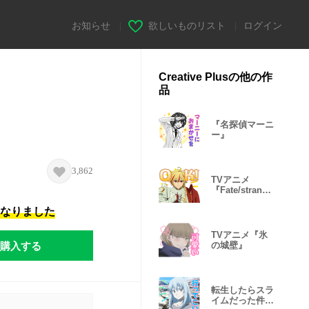
お知らせ
|
欲しいものリスト
|
ログイン
Creative Plusの他の作
品
『名探偵マーニ
ー』
3,862
TVアニメ
『Fate/strange
Fake』
になりました
TVアニメ『氷
購入する
の城壁』
転生したらスラ
イムだった件