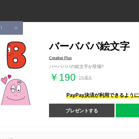
！
バーバパパ絵文字
Creative Plus
バーバパパの絵文字が登場!!
￥190
1%還元
PayPay決済が利用できるよう
プレゼントする