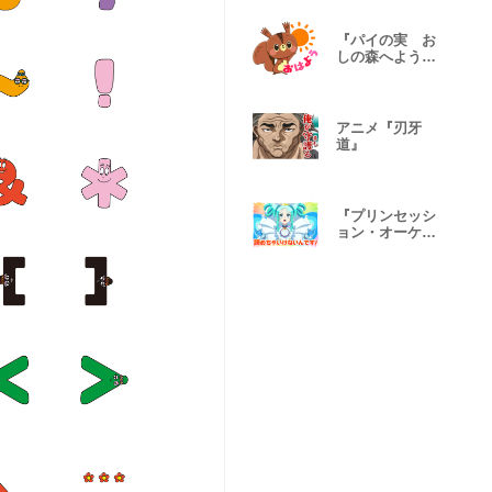
『パイの実 お
しの森へようこ
そ』第2弾
アニメ『刃牙
道』
『プリンセッシ
ョン・オーケス
トラ』第4弾