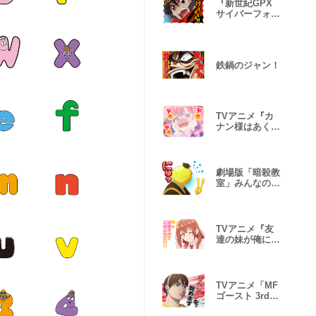
『新世紀GPX
サイバーフォー
ミュラ』
鉄鍋のジャン！
TVアニメ『カ
ナン様はあくま
でチョロい』
劇場版「暗殺教
室」みんなの時
間
TVアニメ『友
達の妹が俺にだ
けウザい』
TVアニメ「MF
ゴースト 3rd
season」