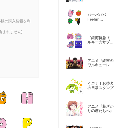
蒼海の涙編
バーバパパ
Feelin‘
客様の購入情報を利
Groovy 絵文
字
含まれません)
『銀河特急 ミ
ルキー☆サブウ
ェイ』絵文字
アニメ『終末の
ワルキューレ
Ⅲ』
うごく！お茶犬
の日常スタンプ
アニメ『花ざか
りの君たちへ』