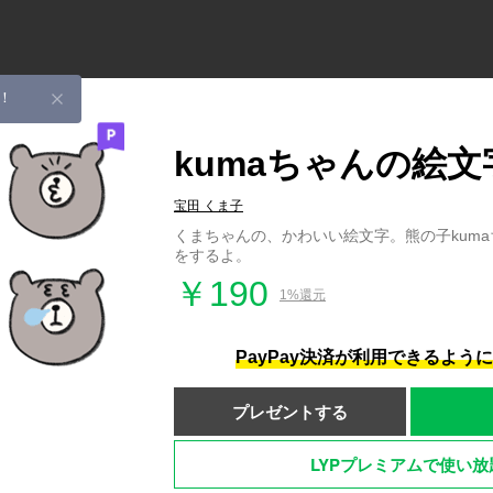
！
kumaちゃんの絵文
宝田 くま子
くまちゃんの、かわいい絵文字。熊の子kum
をするよ。
￥190
1%還元
PayPay決済が利用できるよう
プレゼントする
LYPプレミアムで使い放