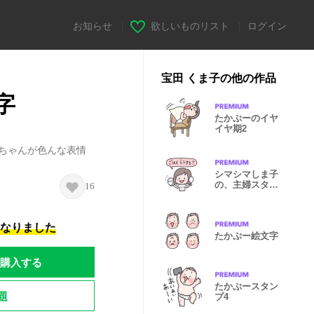
お知らせ
|
欲しいものリスト
|
ログイン
宝田 くま子の他の作品
字
たかぷーのイヤ
イヤ期2
aちゃんが色んな表情
シマシマしま子
の、主婦スタン
16
プ1
になりました
たかぷー絵文字
購入する
たかぷースタン
題
プ4