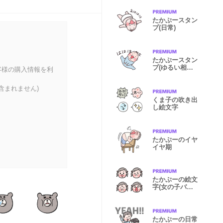
たかぷースタン
プ(日常)
たかぷースタン
プ(ゆるい相づ
客様の購入情報を利
ち)
含まれません)
くま子の吹き出
し絵文字
たかぷーのイヤ
イヤ期
たかぷーの絵文
字(女の子バー
ジョン)
たかぷーの日常