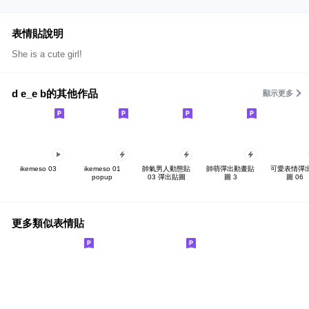
表情貼說明
She is a cute girl!
d e_e b的其他作品
顯示更多
ikemeso 03
ikemeso 01
帥氣男人動態貼
帥萌彈出動畫貼
可愛表情彈
popup
03 彈出貼圖
圖 3
圖 06
更多類似表情貼