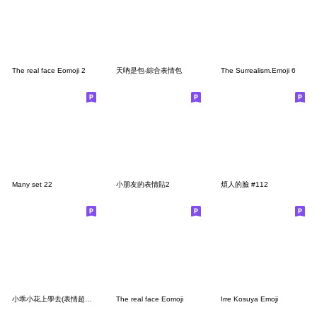
The real face Eomoji 2
天吶是包-綜合表情包
The Surrealism.Emoji 6
Many set 22
小朋友的表情貼2
煩人的臉 #112
小乖小花上學去(表情超有事貼)
The real face Eomoji
Irre Kosuya Emoji