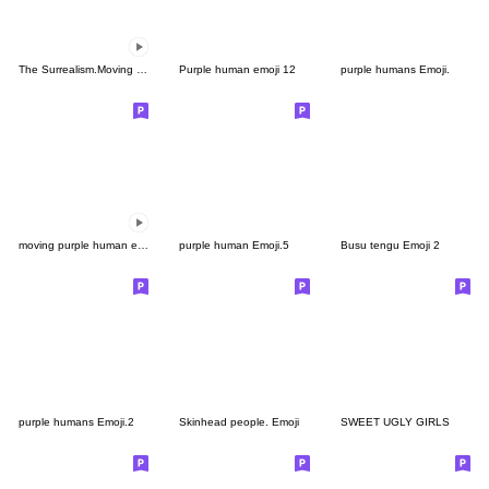
The Surrealism.Moving Emoji
Purple human emoji 12
purple humans Emoji.
moving purple human emoji 1
purple human Emoji.5
Busu tengu Emoji 2
purple humans Emoji.2
Skinhead people. Emoji
SWEET UGLY GIRLS