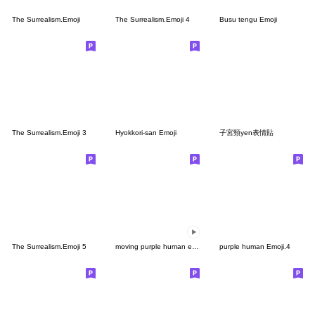
The Surrealism.Emoji
The Surrealism.Emoji 4
Busu tengu Emoji
The Surrealism.Emoji 3
Hyokkori-san Emoji
子宮頸yen表情貼
The Surrealism.Emoji 5
moving purple human emoji 2
purple human Emoji.4