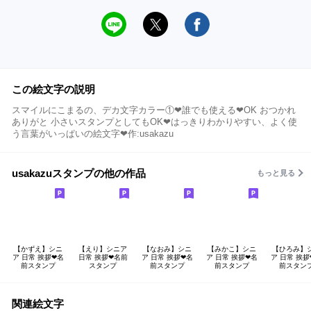
この絵文字の説明
スマイルにこまるの、デカ文字カラー①❤誰でも使える❤OK おつかれ
ありがと 小さいスタンプとしてもOK❤はっきりわかりやすい、よく使
う言葉がいっぱいの絵文字❤作:usakazu
usakazuスタンプの他の作品
もっと見る
【かずえ】シニ
【えり】シニア
【なおみ】シニ
【みかこ】シニ
【ひろみ】
ア 日常 挨拶❤名
日常 挨拶❤名前
ア 日常 挨拶❤名
ア 日常 挨拶❤名
ア 日常 挨拶
前スタンプ
スタンプ
前スタンプ
前スタンプ
前スタン
関連絵文字