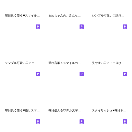
毎日良く使う❤スマイルと吹出言葉絵文字
まめちゃんの、みんなに伝わる絵文字
シンプル可愛い♡語尾・文末に使える絵文字
シンプル可愛い♡ミニスタンプ絵文字
重ね言葉＆スマイルの吹き出し絵文字
見やすい♡にっこりひとこと絵文字
毎日良く使う❤癒しスマイル絵文字
毎日使える♡デカ文字おさる
スタイリッシュ♥️毎日ネオン色スマイル