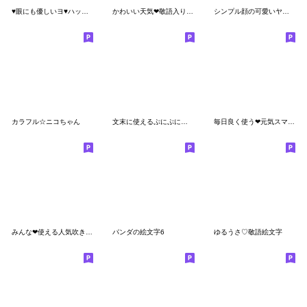
♥眼にも優しいヨ♥ハッキリ見える絵文字(1
かわいい天気❤敬語入り絵文字❤にこまる㉙
シンプル顔の可愛いヤツ★使い易い絵文字１
カラフル☆ニコちゃん
文末に使えるぷにぷに絵文字
毎日良く使う❤元気スマイル言葉絵文字
みんな❤使える人気吹き出し絵文字いっぱい2
パンダの絵文字6
ゆるうさ♡敬語絵文字