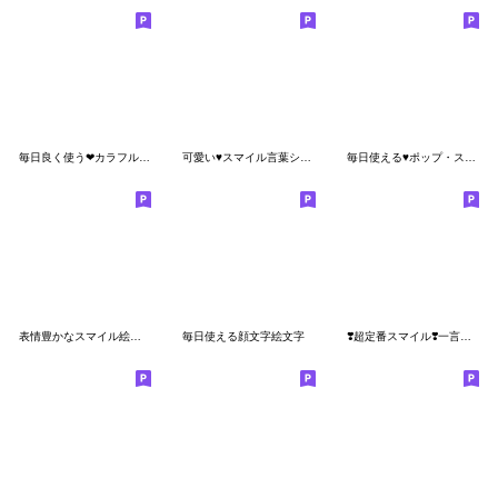
毎日良く使う❤カラフルスマイル言葉絵文字
可愛い♥️スマイル言葉シンプル絵文字
毎日使える♥️ポップ・スマイル絵文字
表情豊かなスマイル絵文字
毎日使える顔文字絵文字
❣️超定番スマイル❣️一言付き☺︎静止版☺︎