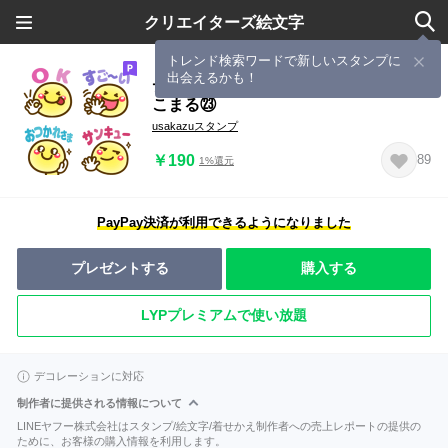
クリエイターズ絵文字
トレンド検索ワードで新しいスタンプに
出会えるかも！
デカ文字カラー①❤誰でも使える❤に
こまる㉓
usakazuスタンプ
￥190
89
1%還元
PayPay決済が利用できるようになりました
プレゼントする
購入する
LYPプレミアムで使い放題
デコレーションに対応
制作者に提供される情報について
LINEヤフー株式会社はスタンプ/絵文字/着せかえ制作者への売上レポートの提供の
ために、お客様の購入情報を利用します。