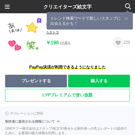
クリエイターズ絵文字
トレンド検索ワードで新しいスタンプに
出会えるかも！
言葉いろいろ。絵文字！
うさトラ
￥190
229
1%還元
PayPay決済が利用できるようになりました
プレゼントする
購入する
LYPプレミアムで使い放題
デコレーションに対応
制作者に提供される情報について
LINEヤフー株式会社はスタンプ/絵文字/着せかえ制作者への売上レポートの提供の
ために、お客様の購入情報を利用します。