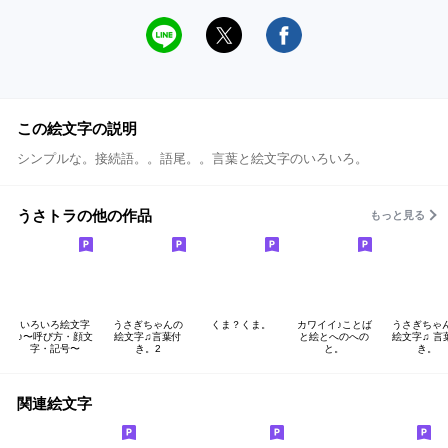
この絵文字の説明
シンプルな。接続語。。語尾。。言葉と絵文字のいろいろ。
うさトラの他の作品
もっと見る
いろいろ絵文字
うさぎちゃんの
くま？くま。
カワイイ♪ことば
うさぎちゃ
♪〜呼び方・顔文
絵文字♫言葉付
と絵とへのへの
絵文字♫ 言
字・記号〜
き。2
と。
き。
関連絵文字