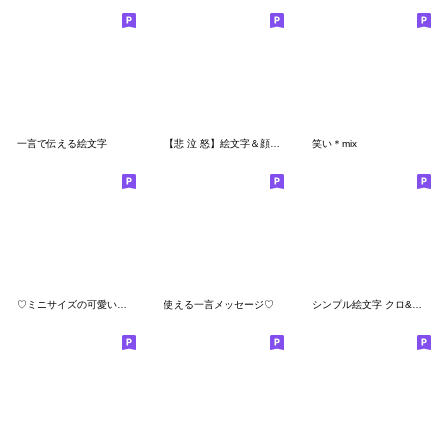
一言で伝える絵文字
【悲 泣 怒】絵文字＆顔文字詰め合わせ☆
笑い＊mix
♡ミニサイズの可愛い吹き出し♡
使える一言メッセージ♡
シンプル絵文字 クロ&レッド