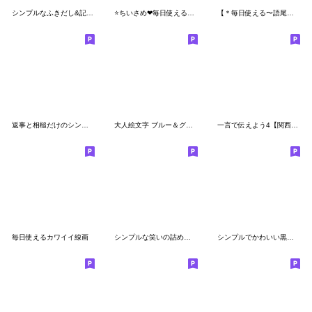
シンプルなふきだし&記号の絵文字
⭐ちいさめ❤毎日使える❤シンプルまめemoji⭐
【＊毎日使える〜語尾特集〜＊】
返事と相槌だけのシンプル絵文字
大人絵文字 ブルー＆グレー
一言で伝えよう4【関西弁】
毎日使えるカワイイ線画
シンプルな笑いの詰め合わせ絵文字(4)
シンプルでかわいい黒文字(15)〜笑い②〜