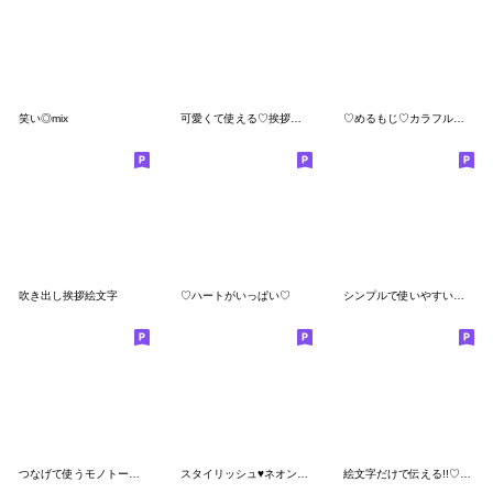
笑い◎mix
可愛くて使える♡挨拶絵文字
♡めるもじ♡カラフルふきだし
吹き出し挨拶絵文字
♡ハートがいっぱい♡
シンプルで使いやすい顔文字&吹き出し(1)
つなげて使うモノトーン絵文字
スタイリッシュ♥️ネオン色記号中心絵文字
絵文字だけで伝える!!♡11♡【敬語で基本】