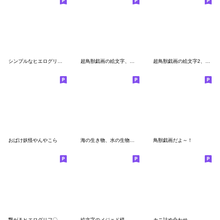
シンプルなヒエログリフ絵文字
超鳥獣戯画の絵文字、蛙や兎や馬と鹿
超鳥獣戯画の絵文字2、蛙や兎
おばけ妖怪やんやこら
海の生き物、水の生物、リアルにつながる
鳥獣戯画だよ～！
繋がるヒエログリフ〇デコ絵文字〇エジプト
絵文字のメジェド様
カニ詰め合わせ