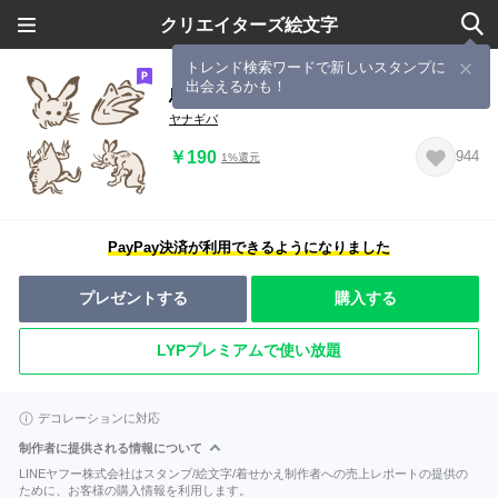
クリエイターズ絵文字
トレンド検索ワードで新しいスタンプに
出会えるかも！
鳥獣戯画★絵文字
ヤナギバ
￥190
944
1%還元
PayPay決済が利用できるようになりました
プレゼントする
購入する
LYPプレミアムで使い放題
デコレーションに対応
制作者に提供される情報について
LINEヤフー株式会社はスタンプ/絵文字/着せかえ制作者への売上レポートの提供の
ために、お客様の購入情報を利用します。