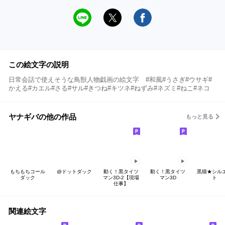
この絵文字の説明
日常会話で使えそうな鳥獣人物戯画の絵文字 #和風#うさぎ#ウサギ#
かえる#カエル#さる#サル#きつね#キツネ#ねずみ#ネズミ#ねこ#ネコ
ヤナギバの他の作品
もっと見る
もちもちコール
@ドットダック
動く！黒タイツ
動く！黒タイツ
黒猫★シル
ダック
マン3D-2【現場
マン3D
ト
仕事】
関連絵文字