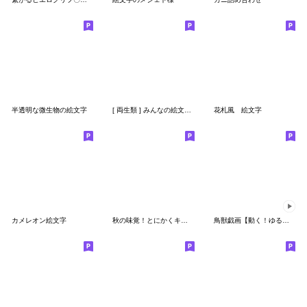
半透明な微生物の絵文字
[ 両生類 ] みんなの絵文字 基本セット
花札風 絵文字
カメレオン絵文字
秋の味覚！とにかくキノコの絵文字
鳥獣戯画【動く！ゆる絵文字】