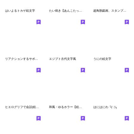
はいよるトカゲ絵文字
たい焼き【あんこたっぷり】
超鳥獣戯画、スタンプにもなる長文敬語挨拶
リアクションするサボテン基本セット
エジプト古代文字風
うにの絵文字
ヒエログリフで会話(絵文字)
和風・ゆるホラー【絵文字】
はにはにわ └|∵|┐