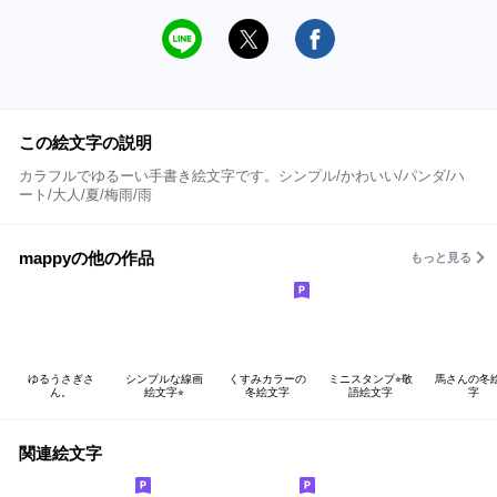
この絵文字の説明
カラフルでゆるーい手書き絵文字です。シンプル/かわいい/パンダ/ハ
ート/大人/夏/梅雨/雨
mappyの他の作品
もっと見る
ゆるうさぎさ
シンプルな線画
くすみカラーの
ミニスタンプ⭐︎敬
馬さんの冬
ん。
絵文字⭐︎
冬絵文字
語絵文字
字
関連絵文字