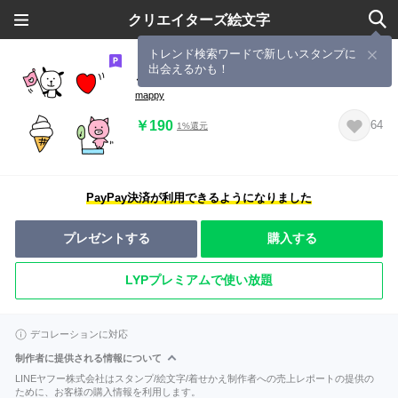
クリエイターズ絵文字
トレンド検索ワードで新しいスタンプに
出会えるかも！
ごちゃまぜごちゃまぜ絵文字2
mappy
￥190
64
1%還元
PayPay決済が利用できるようになりました
プレゼントする
購入する
LYPプレミアムで使い放題
デコレーションに対応
制作者に提供される情報について
LINEヤフー株式会社はスタンプ/絵文字/着せかえ制作者への売上レポートの提供の
ために、お客様の購入情報を利用します。