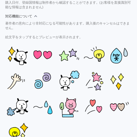
購入日付、登録国情報は制作者から確認することができます。(お客様を直接識別可
能な情報は含まれません)
対応機能について
著作者の意向により非対応になる可能性があります。購入後のキャンセルはできま
せん。
絵文字をタップするとプレビューが表示されます。