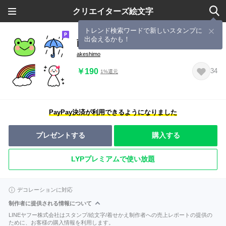
クリエイターズ絵文字
トレンド検索ワードで新しいスタンプに
出会えるかも！
雨の日も楽しくなる♪絵文字
akeshimo
￥190
34
1%還元
PayPay決済が利用できるようになりました
プレゼントする
購入する
LYPプレミアムで使い放題
デコレーションに対応
制作者に提供される情報について
LINEヤフー株式会社はスタンプ/絵文字/着せかえ制作者への売上レポートの提供の
ために、お客様の購入情報を利用します。