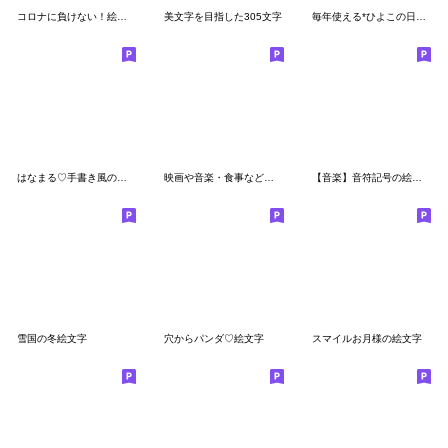
コロナに負けない！絵文字
美文字を目指した305文字
毎年使える*ひよこの日常(お正月編)*絵文字
はなまる♡手書き風の使える絵文字たち
映画や音楽・食事など休日に使える絵文字
【音楽】音符記号の絵文字 music emoji
雪国の冬絵文字
穴からパンダ♡絵文字
スマイルお月様の絵文字