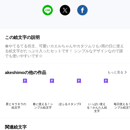
この絵文字の説明
傘やてるてる坊主、可愛いカエルちゃんやカタツムリも♪雨の日に使え
る絵文字がたっぷり入ったセットです！ シンプルなデザインなので誰
でも使いやすいです☆
akeshimoの他の作品
もっと見る
星とキラキラの
春に使える！シ
ぽふるスタンプ3
いっぱい使え
毎日使える
絵文字
ンプル絵文字
る！かんたん絵
ンプル絵文
文字
関連絵文字