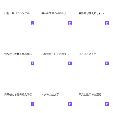
日付・曜日のシンプルうさぎカレンダー
梅雨の季節の絵本のような絵文字
看護師が使えるかわいい言葉絵文字
つながる乾杯！飲み物シリーズの絵文字
《毎年用》お正月絵文字＆普段使い
にこにこメイク
日常使える記号絵文字①
メダカの絵文字
干支と数字でお正月