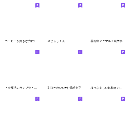
コーヒーが好きな方に♪
やじるしくん
花粉症アニマル☆絵文字
＊☆魔法のランプ☆＊絵文字
彩りかわいい♥お花絵文字
様々な美しい鉢植えの植物