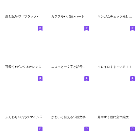
顔と記号♡『ブラック×ピンク』
カラフル♥️可愛いハート
ギンガムチェック推しカラフル絵文字
可愛く♥ピンク＆オレンジ
ニコっと一文字と記号の絵文字
イロイロすま～いる！！
ふんわりhappyスマイル♡
かわいく伝える♡絵文字
見やすく役に立つ絵文字（カラフル☆）