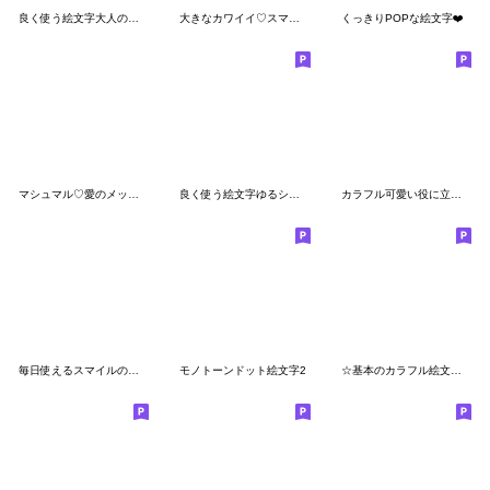
良く使う絵文字大人のくすみピンク
大きなカワイイ♡スマイル
くっきりPOPな絵文字❤️
マシュマル♡愛のメッセージ
良く使う絵文字ゆるシンプル
カラフル可愛い役に立つ!～毎日使うEmoji～
毎日使えるスマイルの絵文字スタンプ
モノトーンドット絵文字2
☆基本のカラフル絵文字☆