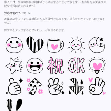
購入日付、登録国情報は制作者から確認することができます。(お客様を直接識別可
能な情報は含まれません)
対応機能について
著作者の意向により非対応になる可能性があります。購入後のキャンセルはできま
せん。
絵文字をタップするとプレビューが表示されます。