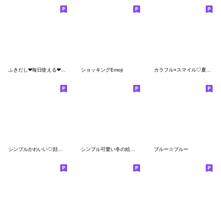
ふきだし❤毎日使える❤にこまる絵文字⑪
ショッキングEmoji
カラフル×スマイル♡夏絵文字♡
シンプルかわいい♡顔絵文字set
シンプル可愛い冬の絵文字
ブルー☆ブルー