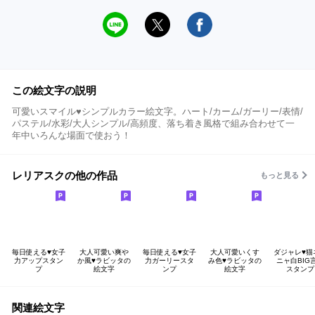
この絵文字の説明
可愛いスマイル♥️シンプルカラー絵文字。ハート/カーム/ガーリー/表情/
パステル/水彩/大人シンプル/高頻度、落ち着き風格で組み合わせて一
年中いろんな場面で使おう！
レリアスクの他の作品
もっと見る
毎日使える♥️女子
大人可愛い爽や
毎日使える♥️女子
大人可愛いくす
ダジャレ♥️
力アップスタン
か風♥️ラビッタの
力ガーリースタ
み色♥️ラビッタの
ニャ白BIG
プ
絵文字
ンプ
絵文字
スタンプ
関連絵文字