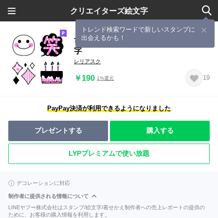
クリエイターズ絵文字
トレンド検索ワードで新しいスタンプに
出会えるかも！
可愛いスマイル♥️シンプルカラー絵文
字
レリアスク
￥190
19
1%還元
PayPay決済が利用できるようになりました
プレゼントする
購入する
LYPプレミアムで使い放題
デコレーションに対応
制作者に提供される情報について
LINEヤフー株式会社はスタンプ/絵文字/着せかえ制作者への売上レポートの提供の
ために、お客様の購入情報を利用します。