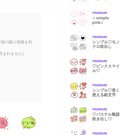
♬simple
pink♬
客様の購入情報を利
シンプル♡モノ
クロ吹出し
含まれません)
♡ピンクスマイ
ル♡
シンプル♡長く
使える絵文字
♡パステル敬語
吹き出し♡