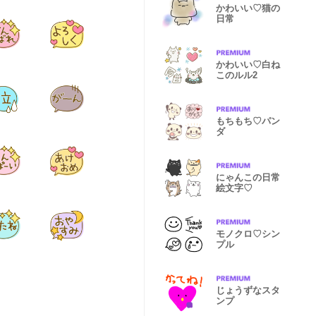
かわいい♡猫の
日常
かわいい♡白ね
このルル2
もちもち♡パン
ダ
にゃんこの日常
絵文字♡
モノクロ♡シン
プル
じょうずなスタ
ンプ