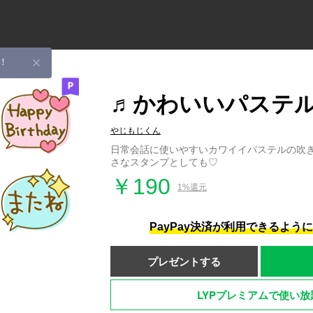
！
♬かわいいパステ
やじもじくん
日常会話に使いやすいカワイイパステルの吹
さなスタンプとしても♡
￥190
1%還元
PayPay決済が利用できるよう
プレゼントする
LYPプレミアムで使い放