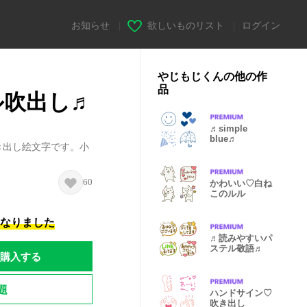
お知らせ
|
欲しいものリスト
|
ログイン
やじもじくんの他の作
品
ル吹出し♬
♬simple
blue♬
き出し絵文字です。小
60
かわいい♡白ね
このルル
になりました
♬読みやすいパ
ステル敬語♬
購入する
題
ハンドサイン♡
吹き出し