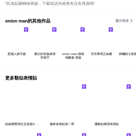
*此為貼圖轉移再版，下載前請先檢查有沒有買過唷!
onion man的其他作品
顯示更多
惹惱人錯字篇
敷衍的笑臉表情
onion man-假期
宅宅專用正妹圖
絢爛的七彩
符號字
倒數篇 再版
更多類似表情貼
粒線體實用社交壹摸G 第一彈
微疼表情貼第一彈
國動的萬用表情貼