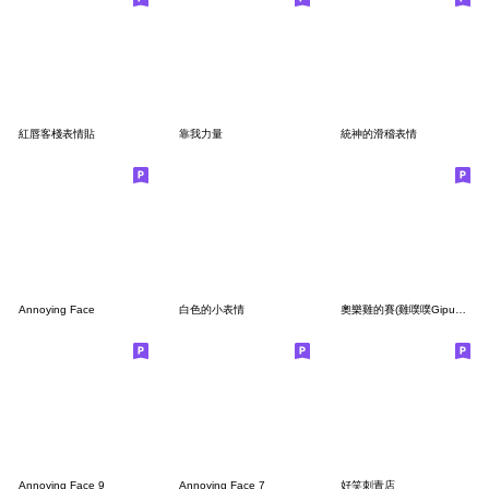
紅唇客棧表情貼
靠我力量
統神的滑稽表情
Annoying Face
白色的小表情
奧樂雞的賽(雞噗噗Gipupu)
Annoying Face 9
Annoying Face 7
好笑刺青店