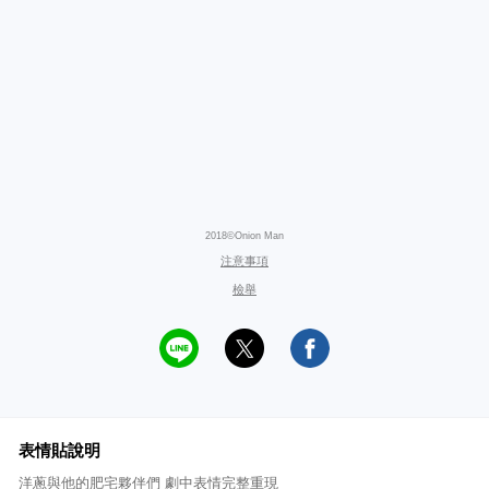
2018©Onion Man
注意事項
檢舉
表情貼說明
洋蔥與他的肥宅夥伴們 劇中表情完整重現