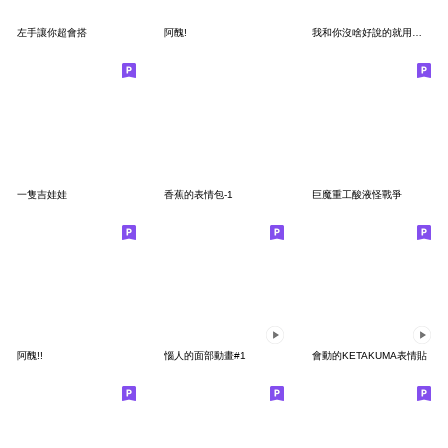
左手讓你超會搭
阿醜!
我和你沒啥好說的就用表情貼來表達吧！4
一隻吉娃娃
香蕉的表情包-1
巨魔重工酸液怪戰爭
阿醜!!
惱人的面部動畫#1
會動的KETAKUMA表情貼