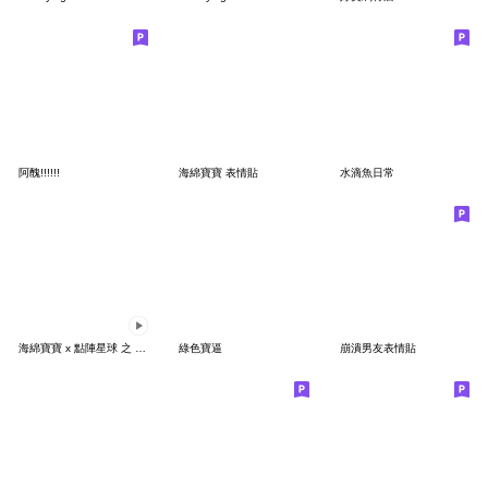
阿醜!!!!!!
海綿寶寶 表情貼
水滴魚日常
海綿寶寶 x 點陣星球 之 實用表情貼
綠色寶逼
崩潰男友表情貼