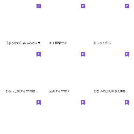
【きもかわ】あふろさん❤
キモ田栗サク
おっさん④♡
まるっと黒タイツの絵文字②
全身タイツ君 2
となりのぱん田さん✽再販✽