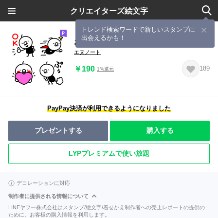
クリエイターズ絵文字
トレンド検索ワードで新しいスタンプに
出会えるかも！
おぢまる絵文字
エヌノート
￥190
189
1%還元
PayPay決済が利用できるようになりました
プレゼントする
購入する
LYPプレミアムで使い放題
デコレーションに対応
制作者に提供される情報について
LINEヤフー株式会社はスタンプ/絵文字/着せかえ制作者への売上レポートの提供の
ために、お客様の購入情報を利用します。