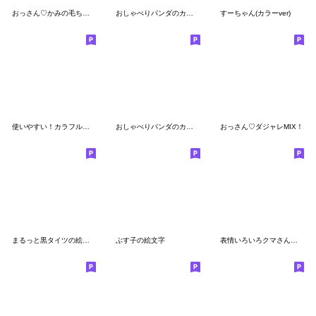
おっさん♡かみの毛ちょっとふえました。
おしゃべりパンダのカワイイ日常絵文字
すーちゃん(カラーver)
使いやすい！カラフルタイツマンの絵文字 3
おしゃべりパンダのカワイイ日常絵文字2
おっさん♡ダジャレMIX！
まるっと黒タイツの絵文字③
ぶす子の絵文字
表情いろいろクマさん絵文字