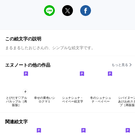
この絵文字の説明
まるまるしたおじさんの、シンプルな絵文字です。
エヌノートの他の作品
もっと見る
とびだす♡アル
幸せの黄色いシ
シュナシュナ・
冬のシュナシュ
シバイヌー
バカップル［再
ロクマ１
ベイベー絵文字
ナ・ベイベー
あけおめス
販版］
プ［再販版
関連絵文字