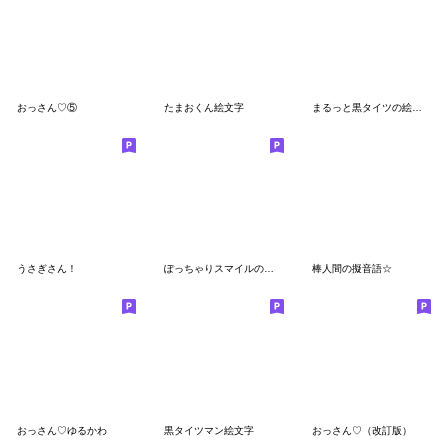
おっさん♡⑤
たまおくん絵文字
まるっと黒タイツの絵文字
うさぎさん！
ぽっちゃりスマイルのカワイイ日常絵文字
棒人間の擬音語☆
おっさん♡ゆるかわ
黒タイツマン絵文字
おっさん♡（改訂版）