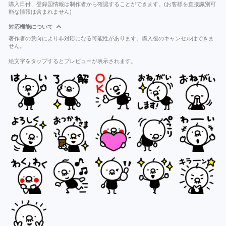
購入日付、登録国情報は制作者から確認することができます。(お客様を直接識別可
能な情報は含まれません)
対応機能について
著作者の意向により非対応になる可能性があります。購入後のキャンセルはできま
せん。
絵文字をタップするとプレビューが表示されます。