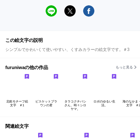
この絵文字の説明
シンプルでかわいくて使いやすい、くすみカラーの絵文字です。＃3
furuniwaの他の作品
もっと見る
北欧モチーフ絵
ビスケットブラ
タラコクチバシ
ロボのゆるい生
海のなかま
文字 ＃1
ウンの君
さん、時々シロ
活。
文字 ＃
ヤマ。
関連絵文字