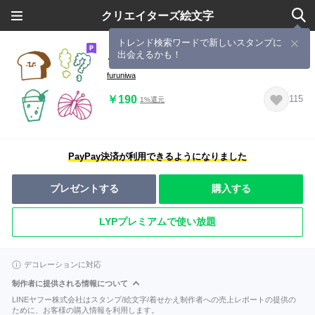
クリエイターズ絵文字
トレンド検索ワードで新しいスタンプに
出会えるかも！
シンプル・くすみカラー絵文字 ＃3
furuniwa
￥190
115
1%還元
PayPay決済が利用できるようになりました
プレゼントする
購入する
LYPプレミアムで使い放題
デコレーションに対応
制作者に提供される情報について
LINEヤフー株式会社はスタンプ/絵文字/着せかえ制作者への売上レポートの提供の
ために、お客様の購入情報を利用します。