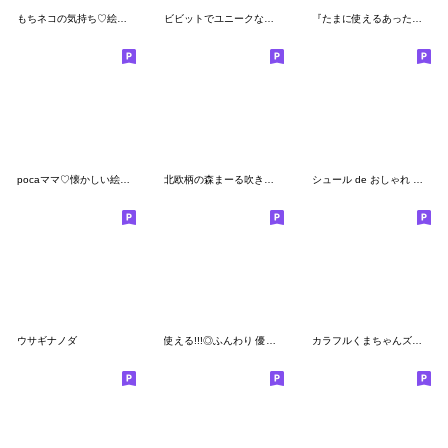
もちネコの気持ち♡絵文字
ビビットでユニークな絵文字☆pocaママ
『たまに使えるあったら便利』北欧風絵文字
pocaママ♡懐かしい絵文字
北欧柄の森まーる吹き出し♡絵文字♡ミニsp
シュール de おしゃれ な絵文字◎
ウサギナノダ
使える!!!◎ふんわり 優しい絵文字☺︎✌︎２
カラフルくまちゃんズの使える♡絵文字