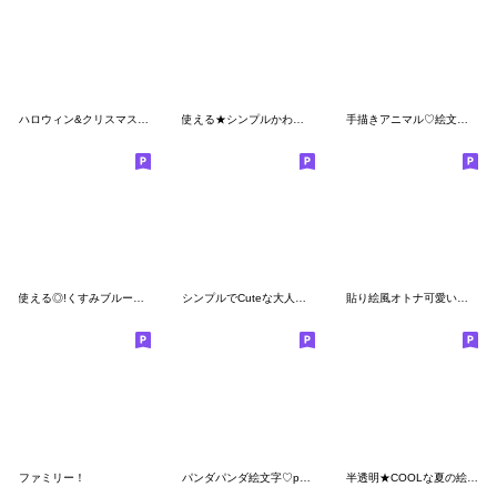
ハロウィン&クリスマス♡絵文字
使える★シンプルかわいい♪絵文字
手描きアニマル♡絵文字【冬】
使える◎!くすみブルーのゆるーり絵文字☺︎
シンプルでCuteな大人♡絵文字
貼り絵風オトナ可愛いレディ♡絵文字
ファミリー！
パンダパンダ絵文字♡poca ママ
半透明★COOLな夏の絵文字