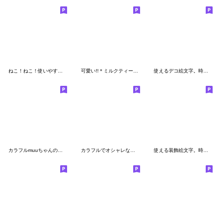
ねこ！ねこ！使いやすい！ねこ！
可愛い!!＊ミルクティー色の絵文字☺︎
使えるデコ絵文字。時々変わった絵文字たち
カラフルmuuちゃんのお顔の絵文字
カラフルでオシャレな女の子♡絵文字
使える装飾絵文字。時々きのこ