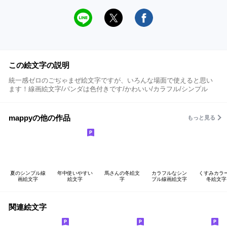
この絵文字の説明
統一感ゼロのごぢゃまぜ絵文字ですが、いろんな場面で使えると思い
ます！線画絵文字/パンダは色付きです/かわいい/カラフル/シンプル
mappyの他の作品
もっと見る
夏のシンプル線
年中使いやすい
馬さんの冬絵文
カラフルなシン
くすみカラ
画絵文字
絵文字
字
プル線画絵文字
冬絵文字
関連絵文字