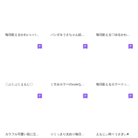
毎日使えるかわいいパンダ絵文字(2)
パンダ＆うさちゃん絵文字
毎日使える♡ゆるかわくまさん絵文字(2)
〇ぷくぷくえもじ〇
くすみカラーのcuteな絵文字3
毎日使えるカラードット絵文字
カラフル可愛い役に立つ!～毎日使うEmoji～
☆くっきり太め☆毎日使える絵文字
えもじぃ時々うさぎぃ♥