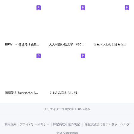
BRW ～ 使える３色Emoji ～
大人可愛い絵文字 #2021
☆★パン太の１日★☆〜毎日使える絵文字〜
毎日使えるかわいいパンダ絵文字(3)
くまさん◎えもじ #1
クリエイターズ絵文字 TOPへ戻る
|
|
|
|
利用規約
プライバシーポリシー
特定商取引法の表記
資金決済法に基づく表示
ヘルプ
©
LY Corporation