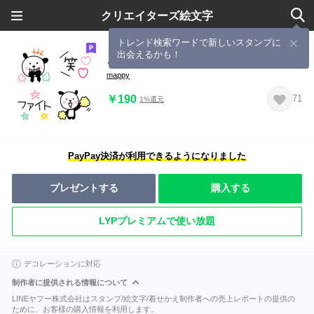
クリエイターズ絵文字
トレンド検索ワードで新しいスタンプに
出会えるかも！
ごちゃまぜ絵文字♡2
mappy
￥190
71
1%還元
PayPay決済が利用できるようになりました
プレゼントする
購入する
LYPプレミアムで使い放題
デコレーションに対応
制作者に提供される情報について
LINEヤフー株式会社はスタンプ/絵文字/着せかえ制作者への売上レポートの提供の
ために、お客様の購入情報を利用します。