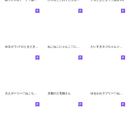
ゆるカワ♪クロときどきミケ絵文字
ねこねこにゃんこ♡にゃー3
だいすきネコちゃん☆ゆるい手描き絵文字
大人ガーリー♡ねこちゃんmix
京都の三毛猫さん
ゆるかわラブリー♡ねこちゃん絵文字♡