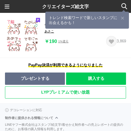
クリエイターズ絵文字
トレンド検索ワードで新しいスタンプに
出会えるかも！
チラッと白ねこ♡絵文字
あさこ
￥190
3,869
1%還元
PayPay決済が利用できるようになりました
プレゼントする
購入する
LYPプレミアムで使い放題
デコレーションに対応
制作者に提供される情報について
LINEヤフー株式会社はスタンプ/絵文字/着せかえ制作者への売上レポートの提供の
ために、お客様の購入情報を利用します。