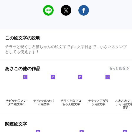
この絵文字の説明
チラッと覗くしろ猫ちゃんの絵文字です♫文字付きで、小さいスタンプ
としても使えます！
あさこの他の作品
もっと見る
チビかわ♡メン
チビかわレオパ
チラッと白ネコ
チラッとアザラ
ふわふわシ
ダコ絵文字3
♡絵文字
ちゃん絵文字
シ⭐︎絵文字
ナガ♡絵文
正月
関連絵文字