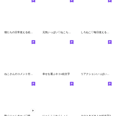
猫たちの日常使える絵文字
元気いっぱい♡ねこちゃん絵文字
しろねこ♡毎日使える絵文字
ねこさんのコメント付き絵文字
幸せを運ぶネコ⭐︎絵文字
リアクションいっぱい♡ネコの絵文字
動くにゃんチーノ♡猫の日絵文字
にゃんここれくしょん文字入り絵文字
クロときどきミケ絵文字2