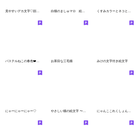
見やすいデカ文字♡顔文字うさぎ
白猫のましゅマロ 絵文字
くすみカラーとネコと絵文字
パステルねこの春色❤️ミニスタンプ
お茶目な三毛猫
みけの文字付き絵文字
にゃーにゃーにゃー♡
やさしい猫の絵文字 〜文字付き〜
にゃんここれくしょん文字入り絵文字2