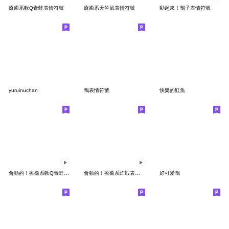
療癒系軟Q青蛙表情符號
療癒系天竺鼠表情符號
動起來！鴨子表情符號
yuruinuchan
鴨表情符號
快樂的魟魚
會動的！療癒系軟Q青蛙表情符號
會動的！療癒系炸蝦表情符號
好可愛鴨