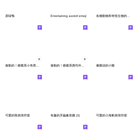
原味鴨
Entertaining axolotl emoji
各種動物和奇怪生物的表情符號
會動的！療癒系小奇異鳥表情符號
會動的！療癒系壽司外星人表情符號
像饅頭的小雞
可愛的熊表情符號
有趣的牙齒象形圖 (3)
可愛的小海豹表情符號