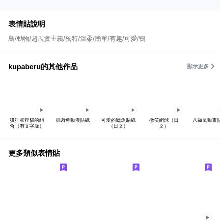
表情貼說明
鳥/動物/超現實主義/獨特/溫柔/簡單/有趣/可愛/鴨
kupaberu的其他作品
顯示更多
狐狸和狸貓的組
肌肉兔動漫貼紙
可愛的鱷魚貼紙
微笑網球（日
八齒鼠動畫
合（有文字版）
（日文）
文）
更多類似表情貼