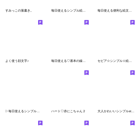
すみっこの落書き。
毎日使えるシンプル絵文字2
毎日使える便利な絵文字(1)
よく使う顔文字♪
毎日使える♡基本の線画絵文字(1)
セピア☆シンプル☆絵文字
▷毎日使えるシンプルえもじ
ハート♡赤にこちゃん２
大人かわいいシンプルstyle。