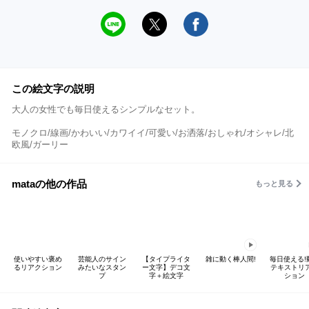
この絵文字の説明
大人の女性でも毎日使えるシンプルなセット。
モノクロ/線画/かわいい/カワイイ/可愛い/お洒落/おしゃれ/オシャレ/北
欧風/ガーリー
mataの他の作品
もっと見る
使いやすい褒め
芸能人のサイン
【タイプライタ
雑に動く棒人間!
毎日使える!
るリアクション
みたいなスタン
ー文字】デコ文
テキストリ
プ
字＋絵文字
ション