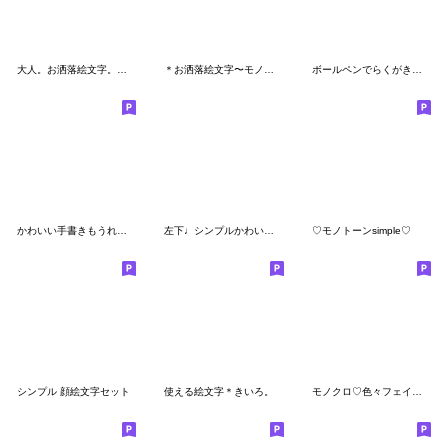
大人。お洒落絵文字。記号。
＊お洒落絵文字〜モノクロ〜
ボールペンでらくがきしてみた2
かわいい手書きもうれいわ絵文字
左下♩シンプルかわいいミニ絵文字
♡モノトーンsimple♡
シンプル 顔絵文字セット
使える絵文字＊きいろ。
モノクロ♡色々フェイス。