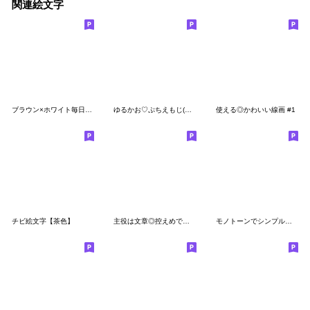
関連絵文字
ブラウン×ホワイト毎日使える絵文字
ゆるかお♡ぷちえもじ(くすみカラー)
使える◎かわいい線画 #1
チビ絵文字【茶色】
主役は文章◎控えめでシンプルな絵文字
モノトーンでシンプルな絵文字2