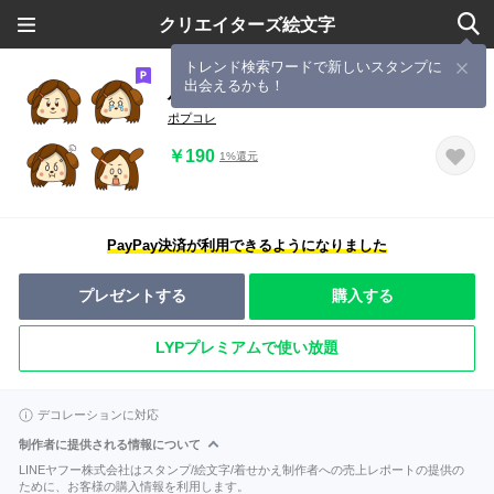
クリエイターズ絵文字
トレンド検索ワードで新しいスタンプに
出会えるかも！
ハニーの絵文字
ポプコレ
￥190
1%還元
PayPay決済が利用できるようになりました
プレゼントする
購入する
LYPプレミアムで使い放題
デコレーションに対応
制作者に提供される情報について
LINEヤフー株式会社はスタンプ/絵文字/着せかえ制作者への売上レポートの提供の
ために、お客様の購入情報を利用します。