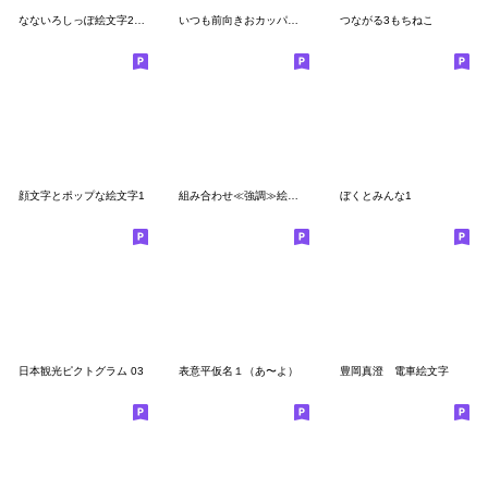
なないろしっぽ絵文字2（ひとこと文字入）
いつも前向きおカッパさんの絵文字
つながる3もちねこ
顔文字とポップな絵文字1
組み合わせ≪強調≫絵文字
ぼくとみんな1
日本観光ピクトグラム 03
表意平仮名１（あ〜よ）
豊岡真澄 電車絵文字