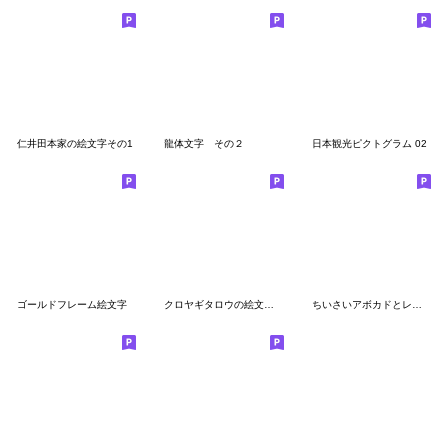
仁井田本家の絵文字その1
龍体文字 その２
日本観光ピクトグラム 02
ゴールドフレーム絵文字
クロヤギタロウの絵文字です
ちいさいアボカドとレモンライムのえもじ2