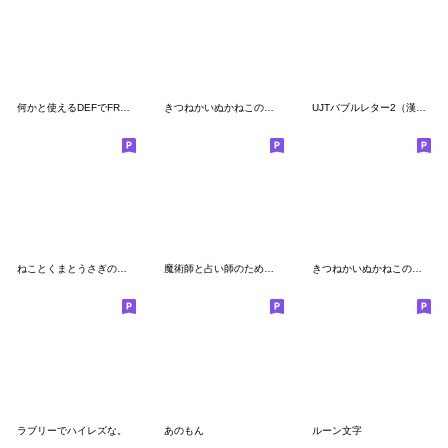
何かと使えるDEFでFRESHな絵文字のメンメン
きつねかいぬかねこの絵文字
UJTバブルレター2（漢字・ハンドサイン）
ねことくまとうさぎの絵文字
魔術師と占い師のための惑星記号絵文字
きつねかいぬかねこの絵文字2
ラブリーでハイレズな。
あのもん
ルーン文字