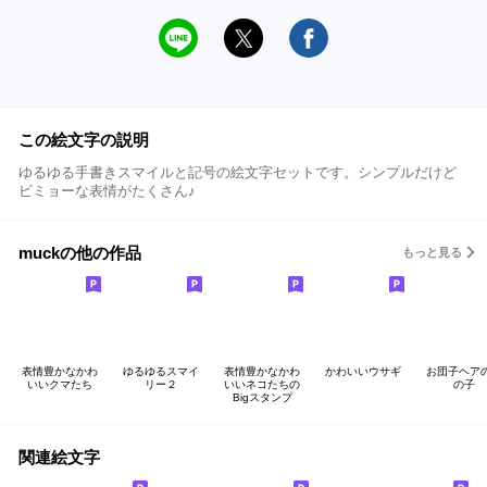
この絵文字の説明
ゆるゆる手書きスマイルと記号の絵文字セットです。シンプルだけど
ビミョーな表情がたくさん♪
muckの他の作品
もっと見る
表情豊かなかわ
ゆるゆるスマイ
表情豊かなかわ
かわいいウサギ
お団子ヘア
いいクマたち
リー２
いいネコたちの
の子
Bigスタンプ
関連絵文字