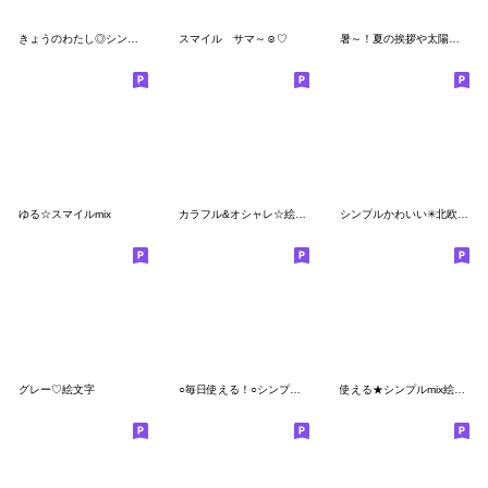
きょうのわたし◎シンプル
スマイル サマ～☺♡
暑～！夏の挨拶や太陽・吹き出しなど
ゆる☆スマイルmix
カラフル&オシャレ☆絵文字
シンプルかわいい✳︎北欧風絵文字
グレー♡絵文字
○毎日使える！○シンプル絵文字
使える★シンプルmix絵文字