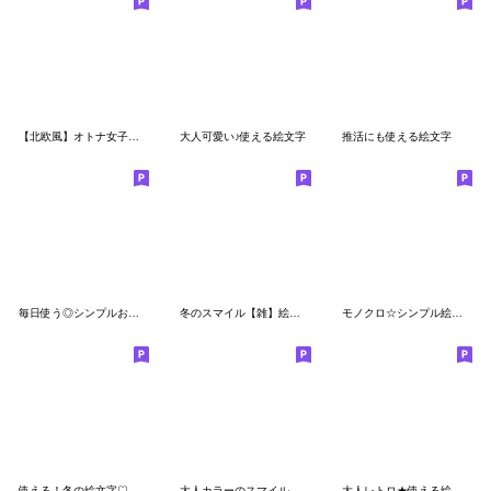
【北欧風】オトナ女子のナチュラル絵文字
大人可愛い♪使える絵文字
推活にも使える絵文字
毎日使う◎シンプルお豆腐さん絵文字。
冬のスマイル【雑】絵文字
モノクロ☆シンプル絵文字 2
使える！冬の絵文字♡詰め合わせ！
大人カラーのスマイル【雑】絵文字
大人レトロ★使える絵文字