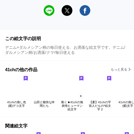
この絵文字の説明
デニム×ダルメシアン柄の毎日使える、お洒落な絵文字です。デニム/
ダルメシアン柄/お洒落/クマ/毎日使える
41chの他の作品
もっと見る
41chの推し色
山田と愉快な仲
動く★41chの無
【夏】41chの宇
41chの推
(紫)デコ文字
間たち
表情ヒューマン
宙人だもの*絵文
(紫)文字
絵文字
字 2
関連絵文字