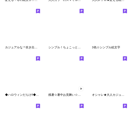
カジュアルな＊吹き出し＊カラフル
シンプル！ちょこっとカラーのEmoji
3色☆シンプル絵文字
◆ハロウィンだらけ‼️◆絵文字
残暑☆暑中お見舞い☆うごく絵文字
オシャレ★大人カジュアルな絵文字