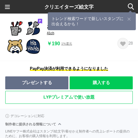
クリエイターズ絵文字
トレンド検索ワードで新しいスタンプに
出会えるかも！
お洒落デニム×ダルメシアン絵文字
41ch
￥190
28
1%還元
PayPay決済が利用できるようになりました
プレゼントする
購入する
LYPプレミアムで使い放題
デコレーションに対応
制作者に提供される情報について
LINEヤフー株式会社はスタンプ/絵文字/着せかえ制作者への売上レポートの提供の
ために、お客様の購入情報を利用します。