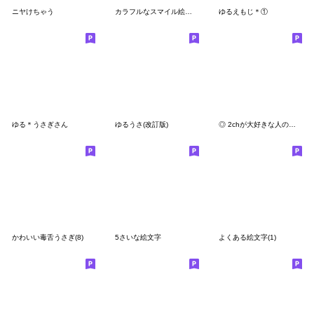
ニヤけちゃう
カラフルなスマイル絵文字〈ねこ〉
ゆるえもじ＊①
ゆる＊うさぎさん
ゆるうさ(改訂版)
◎ 2chが大好きな人の絵文字 ◎
かわいい毒舌うさぎ(8)
5さいな絵文字
よくある絵文字(1)