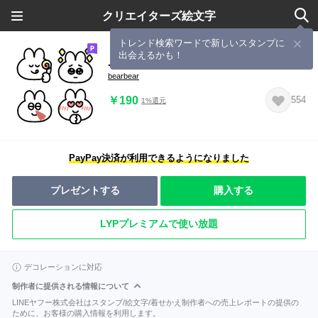
クリエイターズ絵文字
トレンド検索ワードで新しいスタンプに
出会えるかも！
見やすいうさこ11
bearbear
￥190
554
1%還元
PayPay決済が利用できるようになりました
プレゼントする
購入する
LYPプレミアムで使い放題
デコレーションに対応
制作者に提供される情報について
LINEヤフー株式会社はスタンプ/絵文字/着せかえ制作者への売上レポートの提供の
ために、お客様の購入情報を利用します。