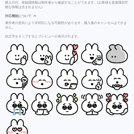
購入日付、登録国情報は制作者から確認することができます。(お客様を直接識別可
能な情報は含まれません)
対応機能について
著作者の意向により非対応になる可能性があります。購入後のキャンセルはできま
せん。
絵文字をタップするとプレビューが表示されます。