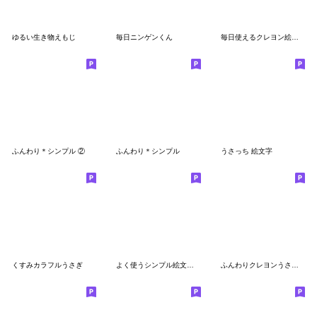
ゆるい生き物えもじ
毎日ニンゲンくん
毎日使えるクレヨン絵文字(1)
ふんわり＊シンプル ②
ふんわり＊シンプル
うさっち 絵文字
くすみカラフルうさぎ
よく使うシンプル絵文字(2)
ふんわりクレヨンうさぎ絵文字