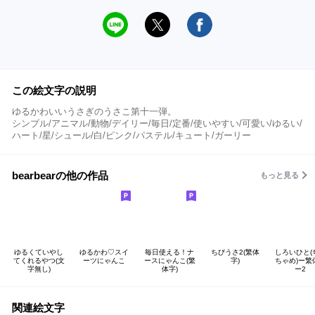
この絵文字の説明
ゆるかわいいうさぎのうさこ第十一弾。
シンプル/アニマル/動物/デイリー/毎日/定番/使いやすい/可愛い/ゆるい/
ハート/星/シュール/白/ピンク/パステル/キュート/ガーリー
bearbearの他の作品
もっと見る
ゆるくていやし
ゆるかわ♡スイ
毎日使える！ナ
ちびうさ2(繁体
しろいひと(
てくれるやつ(文
ーツにゃんこ
ースにゃんこ(繁
字)
ちゃめ)ー繁
字無し)
体字)
ー2
関連絵文字