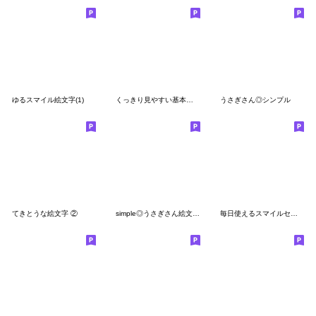
ゆるスマイル絵文字(1)
くっきり見やすい基本の絵文字(1)
うさぎさん◎シンプル
てきとうな絵文字 ②
simple◎うさぎさん絵文字 #1
毎日使えるスマイルセット