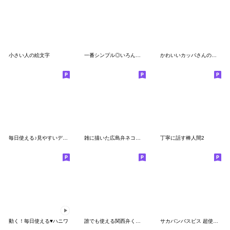
小さい人の絵文字
一番シンプル◎いろんな顔の絵文字セット◎
かわいいカッパさんのパステル絵文字2
毎日使える♪見やすいデカ文字もちエナガ
雑に描いた広島弁ネコの絵文字（通年）
丁寧に話す棒人間2
動く！毎日使える♥ハニワ
誰でも使える関西弁くまくま絵文字
サカバンバスピス 超使いやすい♡