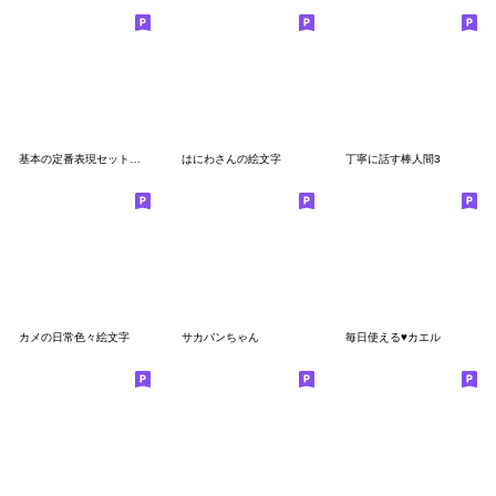
基本の定番表現セット♡ゆるかわひよこ
はにわさんの絵文字
丁寧に話す棒人間3
カメの日常色々絵文字
サカバンちゃん
毎日使える♥カエル