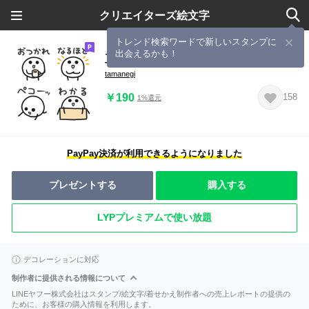
クリエイターズ絵文字
トレンド検索ワードで新しいスタンプに
出会えるかも！
豆みたいなヤツ【文字あり】
tamanegi
￥190
158
1%還元
PayPay決済が利用できるようになりました
プレゼントする
購入する
LYPプレミアムで使い放題
デコレーションに対応
制作者に提供される情報について
LINEヤフー株式会社はスタンプ/絵文字/着せかえ制作者への売上レポートの提供の
ために、お客様の購入情報を利用します。