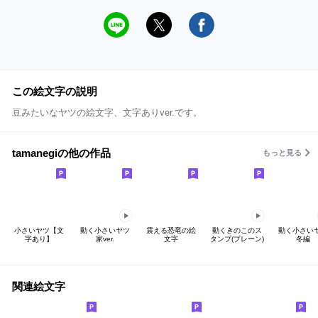
この絵文字の説明
豆みたいなヤツの絵文字、文字ありver.です。
tamanegiの他の作品
もっと見る
小さいヤツ【文
動く小さいヤツ
震える恐竜の絵
動くきのこのス
動く小さい
字あり】
家ver.
文字
タンプ(プレーン)
冬編
関連絵文字