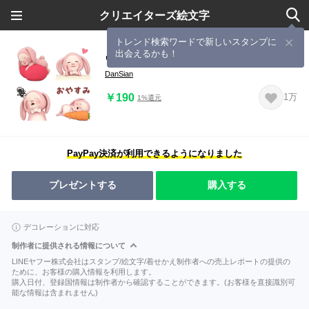
クリエイターズ絵文字
トレンド検索ワードで新しいスタンプに
出会えるかも！
ウサギタオル【日常】絵文字
DanSian
￥190
1万
1%還元
PayPay決済が利用できるようになりました
プレゼントする
購入する
デコレーションに対応
制作者に提供される情報について
LINEヤフー株式会社はスタンプ/絵文字/着せかえ制作者への売上レポートの提供の
ために、お客様の購入情報を利用します。
購入日付、登録国情報は制作者から確認することができます。(お客様を直接識別可
能な情報は含まれません)