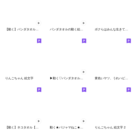
【動く】パンダタオル【絵文字】
パンダタオルの動く絵文字
ボクらはみんな生きている！絵文字
りんごちゃん 絵文字
▶︎動く♡パンダタオル【シンプル】
黄色いヤツ、うれハピ絵文字
【動く】ネコタオル【日常】
動く★パジャマねこ★絵文字
りんごちゃん 絵文字 2