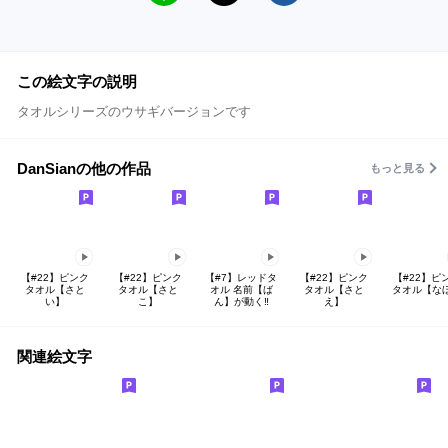
この絵文字の説明
タオルシリーズのウサギバージョンです
DanSianの他の作品
もっと見る
【#22】ピンク
【#22】ピンク
【#7】レッドタ
【#22】ピンク
【#22】ピ
タオル【さと
タオル【さと
オル 名前【ば
タオル【さと
タオル【な
い】
こ】
ん】が動く‼
え】
関連絵文字