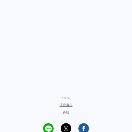
©hezer
注意事項
通報